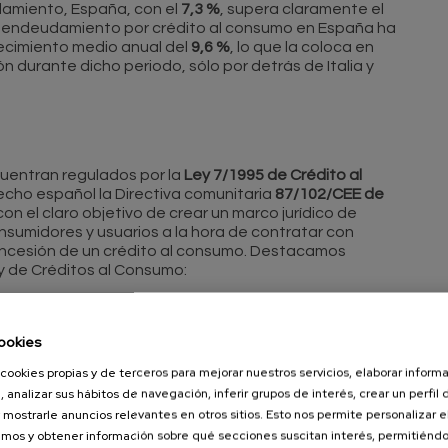
damiento, España, con el
7,3 %
, supera claramente el
 endeudamiento por crédito al consumo en España ha
ecimiento medio anual del
9,6 %
, lo que la coloca en
n durante dicho periodo, sólo por detrás de Italia y
cuentran regulados por la
Ley 7/1995 de Crédito al
recho español la Directiva comunitaria
87/102/CEE de
on el claro objetivo de crear un marco jurídico de
nsumidores y usuarios a la hora de contratar con
 concesión de un crédito al consumo. Destacamos
y de Créditos al Consumo:
ue todos los contratos de créditos al consumo deben
midor de un ejemplar firmado por ambas partes. El
ookies
ito o establecimiento financiero de esta obligación
talidad.
cookies propias y de terceros para mejorar nuestros servicios, elaborar inform
, analizar sus hábitos de navegación, inferir grupos de interés, crear un perfil 
 mostrarle anuncios relevantes en otros sitios. Esto nos permite personalizar 
to y establecimientos financieros a indicar en el
mos y obtener información sobre qué secciones suscitan interés, permitién
.E
.) aplicable al crédito, es decir, el coste total del