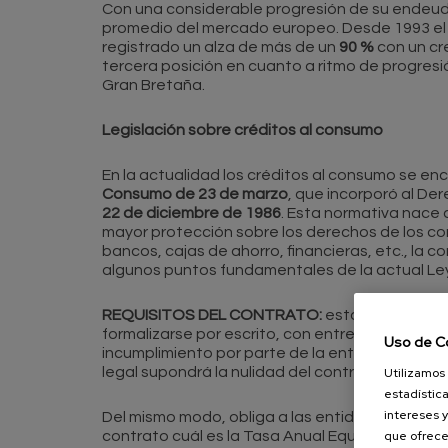
Con una considerable progresión de su endeu
promedio del mercado europeo. Desde 1993 el
registrado un alza de más de un
90 %
con un cr
tercera posición en cuanto a ritmo de progresió
Gran Bretaña.
Legislación sobre créditos al consumo
En la actualidad los créditos al consumo se en
Consumo de 23 de marzo
, que incorporó al De
22 de diciembre de 1986
. Esta normativa nace c
mayor protección sobre los derechos de los co
bancos, cajas de ahorro, financieras, etc., la
algunos puntos fundamentales de la actual Le
REQUISITOS DEL CONTRATO:
esta Ley exige q
formalizarse por escrito, con entrega al consu
Uso de C
incumplimiento por parte de la entidad de créd
legal supondrá la nulidad del contrato en su to
Utilizamos 
estadística
intereses y
Del mismo modo, obliga a las entidades de crédi
que ofrece
contrato cuál es la Tasa Anual Equivalente (
T.A