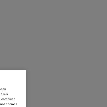
ación
de sus
el contenido
donos además