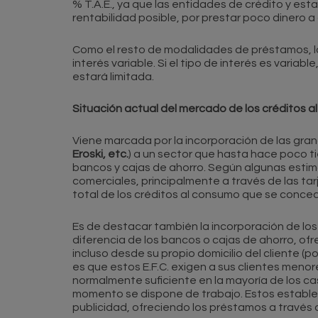
% T.A.E., ya que las entidades de crédito y est
rentabilidad posible, por prestar poco dinero a
Como el resto de modalidades de préstamos, los
interés variable. Si el tipo de interés es vari
estará limitada.
Situación actual del mercado de los créditos 
Viene marcada por la incorporación de las gra
Eroski, etc.
) a un sector que hasta hace poco t
bancos y cajas de ahorro. Según algunas esti
comerciales, principalmente a través de las tar
total de los créditos al consumo que se conce
Es de destacar también la incorporación de lo
diferencia de los bancos o cajas de ahorro, of
incluso desde su propio domicilio del cliente (p
es que estos E.F.C. exigen a sus clientes menor
normalmente suficiente en la mayoría de los c
momento se dispone de trabajo. Estos establ
publicidad, ofreciendo los préstamos a través d