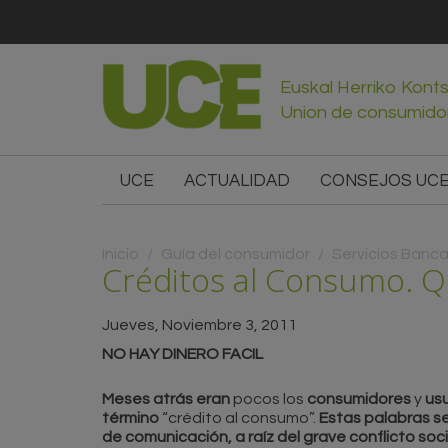
Euskal Herriko Kont
Union de consumido
UCE
ACTUALIDAD
CONSEJOS UC
Usted está aquí
Inicio
/
Guía del consumidor
/
Servicios Banca
Créditos al Consumo. Q
Jueves, Noviembre 3, 2011
NO HAY DINERO FACIL
Meses atrás eran
pocos los
consumidores
y
usu
término
“crédito al consumo”.
Estas palabras s
de comunicación, a raíz del grave conflicto socia