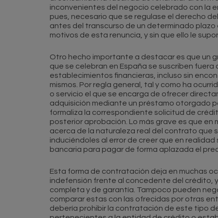
inconvenientes del negocio celebrado con la en
pues, necesario que se regulase el derecho del
antes del transcurso de un determinado plazo d
motivos de esta renuncia, y sin que ello le sup
Otro hecho importante a destacar es que un g
que se celebran en España se suscriben fuera d
establecimientos financieras, incluso sin enc
mismos. Por regla general, tal y como ha ocurri
o servicio el que se encarga de ofrecer direct
adquisición mediante un préstamo otorgado por
formaliza la correspondiente solicitud de créd
posterior aprobación. Lo más grave es que en
acerca de la naturaleza real del contrato que 
induciéndoles al error de creer que en realidad
bancaria para pagar de forma aplazada el precio
Esta forma de contratación deja en muchas oca
indefensión frente al concedente del crédito, y
completa y de garantía. Tampoco pueden negoc
comparar estas con las ofrecidas por otras ent
debería prohibir la contratación de este tipo 
pertenecientes a la entidad de crédito o estab