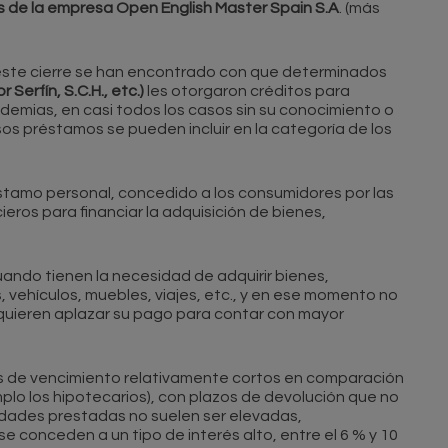
s de la empresa Open English Master Spain S.A
. (más
este cierre se han encontrado con que determinados
 Serfín, S.C.H., etc.)
les otorgaron créditos para
demias, en casi todos los casos sin su conocimiento o
sos préstamos se pueden incluir en la categoría de los
stamo personal, concedido a los consumidores por las
eros para financiar la adquisición de bienes,
ando tienen la necesidad de adquirir bienes,
vehículos, muebles, viajes, etc., y en ese momento no
quieren aplazar su pago para contar con mayor
os de vencimiento relativamente cortos en comparación
lo los hipotecarios), con plazos de devolución que no
idades prestadas no suelen ser elevadas,
se conceden a un tipo de interés alto, entre el 6 % y 10