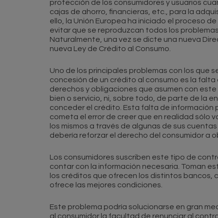
protección de los consumidores y usuarios cuan
cajas de ahorro, financieras, etc., para la adqu
ello, la Unión Europea ha iniciado el proceso de
evitar que se reproduzcan todos los problemas 
Naturalmente, una vez se dicte una nueva Dire
nueva Ley de Crédito al Consumo.
Uno de los principales problemas con los que s
concesión de un crédito al consumo es la falta d
derechos y obligaciones que asumen con este c
bien o servicio, ni, sobre todo, de parte de la 
conceder el crédito. Esta falta de informació
cometa el error de creer que en realidad sólo v
los mismos a través de algunas de sus cuentas
debería reforzar el derecho del consumidor a o
Los consumidores suscriben este tipo de contra
contar con la información necesaria. Toman es
los créditos que ofrecen los distintos bancos, ca
ofrece las mejores condiciones.
Este problema podría solucionarse en gran med
al consumidor la facultad de renunciar al contr