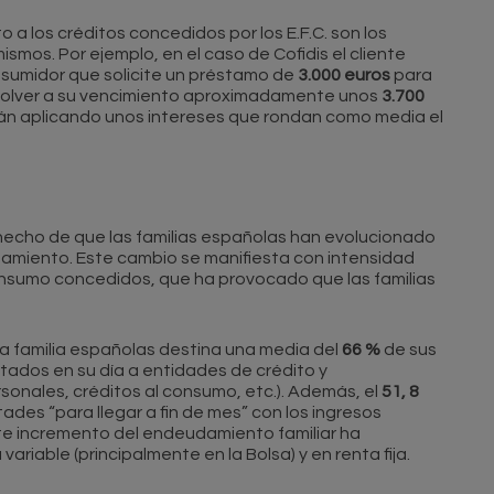
a los créditos concedidos por los E.F.C. son los
ismos. Por ejemplo, en el caso de Cofidis el cliente
nsumidor que solicite un préstamo de
3.000 euros
para
evolver a su vencimiento aproximadamente unos
3.700
stán aplicando unos intereses que rondan como media el
 hecho de que las familias españolas han evolucionado
damiento. Este cambio se manifiesta con intensidad
onsumo concedidos, que ha provocado que las familias
da familia españolas destina una media del
66 %
de sus
itados en su día a entidades de crédito y
sonales, créditos al consumo, etc.). Además, el
51, 8
tades “para llegar a fin de mes” con los ingresos
e incremento del endeudamiento familiar ha
ariable (principalmente en la Bolsa) y en renta fija.