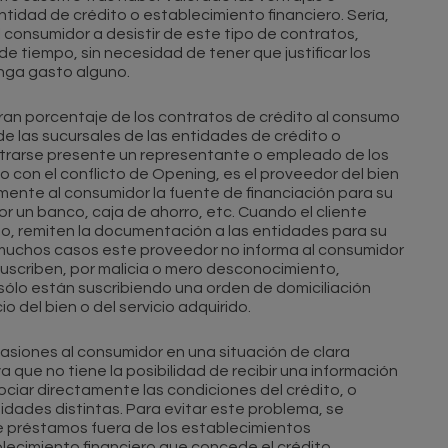
tidad de crédito o establecimiento financiero. Sería,
 consumidor a desistir de este tipo de contratos,
e tiempo, sin necesidad de tener que justificar los
onga gasto alguno.
ran porcentaje de los contratos de crédito al consumo
e las sucursales de las entidades de crédito o
ontrarse presente un representante o empleado de los
do con el conflicto de Opening, es el proveedor del bien
amente al consumidor la fuente de financiación para su
 un banco, caja de ahorro, etc. Cuando el cliente
ito, remiten la documentación a las entidades para su
 muchos casos este proveedor no informa al consumidor
suscriben, por malicia o mero desconocimiento,
 sólo están suscribiendo una orden de domiciliación
 del bien o del servicio adquirido.
siones al consumidor en una situación de clara
a que no tiene la posibilidad de recibir una información
iar directamente las condiciones del crédito, o
idades distintas. Para evitar este problema, se
de préstamos fuera de los establecimientos
lecimiento financiero que concede el crédito.