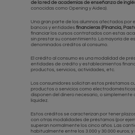
de la red de academias de enseñanza de inglé
conocidas como Opening y Aidea).
Una gran parte de los alumnos afectados por 
bancos y entidades
financieras (Financia, Pastor
financiar los cursos contratados con estas aca
sin prestar su consentimiento. La mayoría de e
denominados créditos al consumo.
El crédito al consumo es una modalidad de pré
entidades de crédito y establecimientos financi
productos, servicios, actividades, etc.
Los consumidores solicitan estos préstamos cu
productos o servicios como electrodomésticos, 
disponen del dinero necesario, o simplemente 
liquidez.
Estos créditos se caracterizan por tener plaz
con otras modalidades de préstamos (por ejemp
superan normalmente los cinco años. Las cant
habitualmente entre los 3.000 y 30.000 euros; y 