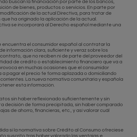
do buscan la financiación por parte de los bancos,
isición de bienes, productos o servicios. En parte por
 modificación de la actual Directiva, para tratar de
que ha originado la aplicación de la actual.
ctiva se incorporará al Derecho español mediante una
e encuentra el consumidor español al contratar la
e información clara, suficiente y veraz sobre los
ontrato, que no reciben ni de parte del proveedor del
entidad de crédito o establecimiento financiero que va a
n provoca en muchas ocasiones que el consumidor
a a pagar el precio fe forma aplazada o domiciliando
 corrientes. La nueva normativa comunitaria y española
btener esta información.
tos sin haber reflexionado suficientemente y sin
ta decisión de forma precipitada, sin haber comparado
jas de ahorro, financieras, etc., y así valorar cuál
ida si la normativa sobre Crédito al Consumo ofreciese
ato suscrito tras haber valorado las ventajas e