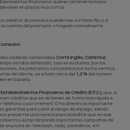
ablecimientos financieros quieren obtener la mayor
 devolver en plazos muy cortos.
 créditos al consumo pueden ser a interés fijo o a
able, la cuantía del préstamo otorgado normalmente
al consumo
ndes cadenas comerciales (
Corte Inglés, Carrefour,
iempo estaba dominado, casi en exclusiva, por los
maciones, los préstamos concedidos por estos centros
jetas de cliente, se sitúan cerca del
1,2 %
del número
den en España.
s
Establecimientos Financieros de Crédito (E.F.C.),
que, a
recen créditos que se obtienen de forma más rápida e
or teléfono o por internet). Otra diferencia importante
es garantías para cubrir el riesgo de impago, siendo
asos presentar una nómina para acreditar que en ese
ecimientos están lanzando importantes campañas de
e anuncios en televisión, radio, periódicos, etc.