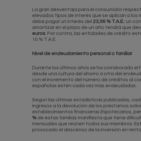
La gran desventaja para el consumidor respecto 
elevados tipos de interés que se aplican a los m
debe pagar un interés del
23,56 % T.A.E.
: un co
amortizar en el plazo de un año tendrá que d
euros
. Por contra, las entidades de crédito e
10 % T.A.E.
Nivel de endeudamiento personal o familiar
Durante los últimos años se ha corroborado el
desde una cultura del ahorro a otra del endeu
con el incremento del número de créditos al c
españolas estén cada vez más endeudadas.
Según las últimas estadísticas publicadas, ca
ingresos a la devolución de los préstamos solic
establecimientos financieras (hipotecarios, per
%
de estas familias manifiesta que tiene dificul
mensuales que reúnen todos sus miembros. Est
provocado el descenso de la inversión en renta v