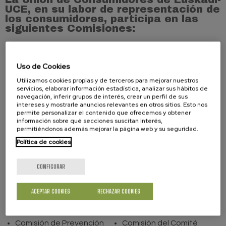
UCE, en su labor de representación de
los consumidores, participa en las
siguientes Comisiones:
Comisión de Precios de
Consultiva de Consumo
Euskadi
Consejo Económico y
Uso de Cookies
Comisión Consultiva de
Social
Utilizamos cookies propias y de terceros para mejorar nuestros
Consumo
Consejo Vasco de
servicios, elaborar información estadística, analizar sus hábitos de
navegación, inferir grupos de interés, crear un perfil de sus
Comisión Consultiva de
Estadística
intereses y mostrarle anuncios relevantes en otros sitios. Esto nos
Comercio
Comisión Técnica Jurídico-
permite personalizar el contenido que ofrecemos y obtener
información sobre qué secciones suscitan interés,
Comisión Control de
legislativa de Comercio
permitiéndonos además mejorar la página web y su seguridad.
Publicidad Sanitaria
Comisión Técnica de
Política de cookies
Comisión Control de
Promoción de Comercio
Calidad en la Edificación
Consejo de los
CONFIGURAR
Comisión Mixta de
Consumidores y Usuarios
Seguimiento del Acuerdo
Emakunde
ACEPTAR COOKIES
RECHAZAR COOKIES
sobre Gestión de Aceites
Seguridad e Higiene
Usados
Alimentaria del País Vasco
Comisión de Prevención
Comisión del Comité