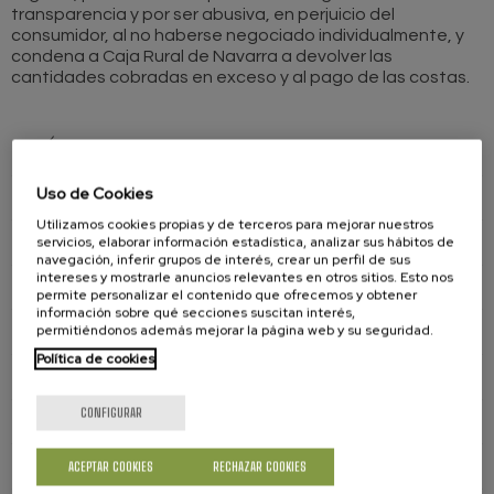
transparencia y por ser abusiva, en perjuicio del
consumidor, al no haberse negociado individualmente, y
condena a Caja Rural de Navarra a devolver las
cantidades cobradas en exceso y al pago de las costas.
GUÍA DEL CONSUMIDOR
Uso de Cookies
Aviación
Utilizamos cookies propias y de terceros para mejorar nuestros
Servicios Bancarios
servicios, elaborar información estadística, analizar sus hábitos de
navegación, inferir grupos de interés, crear un perfil de sus
intereses y mostrarle anuncios relevantes en otros sitios. Esto nos
Comercio
permite personalizar el contenido que ofrecemos y obtener
información sobre qué secciones suscitan interés,
permitiéndonos además mejorar la página web y su seguridad.
Suministros
Política de cookies
Ferrocarril
CONFIGURAR
Juguetes
Sanidad
ACEPTAR COOKIES
RECHAZAR COOKIES