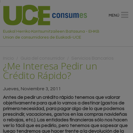
MENÚ
Euskal Herriko Kontsumitzaileen Batasuna - EHKB
Union de consumidores de Euskadi-UCE
Usted está aquí
Inicio
/
Guía del consumidor
/
Servicios Bancarios
¿Me Interesa Pedir un
Crédito Rápido?
Jueves, Noviembre 3, 2011
Antes de pedir un crédito rápido tenemos que valorar
objetivamente para qué lo vamos a destinar (gastos de
primera necesidad, para pagar algo de lo que podemos
prescindir, vacaciones, gastos en las compras navideñas
o rebajas, etc.). Las entidades financieras sólo nos hacen
ver lo fácil que es pedirlo, pero tenemos que sopesar que
luego tendremos que hacer frente a la devolución de la