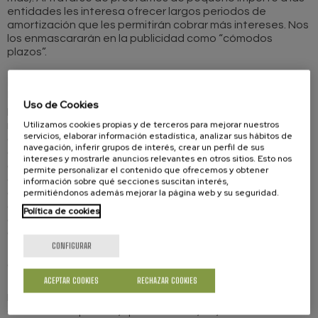
entidades les interesa ofrecer largos periodos de
amortización que les permitirán cobrar más intereses. Nos
los enmascararán en la publicidad como “cómodos
plazos”.
En qué debe fijarse si contrata un crédito
rápido
Uso de Cookies
Enfrentarse a la lectura de uno de estos contratos
Utilizamos cookies propias y de terceros para mejorar nuestros
requiere altas dosis de paciencia y un alto nivel de
servicios, elaborar información estadística, analizar sus hábitos de
conocimientos bancarios. Un ejemplo de ello, es el
navegación, inferir grupos de interés, crear un perfil de sus
galimatías del apartado que alude al aplazamiento de las
intereses y mostrarle anuncios relevantes en otros sitios. Esto nos
cuotas; se alude a unos intereses que no se detallan,
permite personalizar el contenido que ofrecemos y obtener
donde el suscriptor parece que no le queda más remedio
información sobre qué secciones suscitan interés,
permitiéndonos además mejorar la página web y su seguridad.
que dejase llevar y esperar que no sean muy graves las
consecuencias, pero hay que leerlo y acudir a una
Política de cookies
asociación de consumidores como la Unión de
Consumidores de Gipuzkoa.
CONFIGURAR
Conocer las comisiones
ACEPTAR COOKIES
RECHAZAR COOKIES
Los créditos rápidos traen asociados varios gastos, como
comisión de apertura, que ronda el 1,5%, comisión de