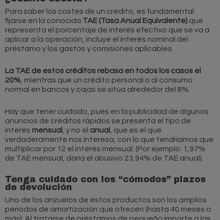
Para saber los costes de un crédito, es fundamental
fijarse en la conocida
TAE (Tasa Anual Equivalente)
que
representa el porcentaje de interés efectivo que se va a
aplicar a la operación, incluye el interés nominal del
préstamo y los gastos y comisiones aplicables.
La TAE de estos créditos rebasa en todos los casos el
20%
, mientras que un crédito personal o al consumo
normal en bancos y cajas se sitúa alrededor del 8%.
Hay que tener cuidado, pues en la publicidad de algunos
anuncios de créditos rápidos se presenta el tipo de
interés
mensual
, y no el
anual
, que es el que
verdaderamente nos interesa, con lo que tendríamos que
multiplicar por 12 el interés mensual. (Por ejemplo: 1,97%
de TAE mensual, daría el abusivo 23,94% de TAE anual).
Tenga cuidado con los “cómodos” plazos
de devolución
Uno de los anzuelos de estos productos son los amplios
periodos de amortización que ofrecen (hasta 40 meses o
más). Al tratarse de préstamos de pequeño importe a las