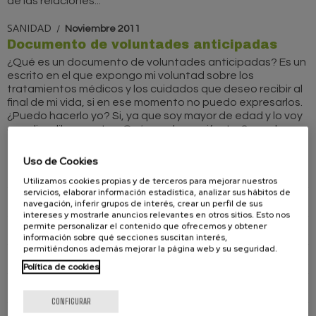
de las relaciones...
SANIDAD
Noviembre 2011
Documento de voluntades anticipadas
¿Qué es un documento de voluntades anticipadas? Es un
escrito en el que expongo mi voluntad sobre los
tratamientos médicos y los cuidados que deseo recibir al
final de mi vida, si en ese momento no puedo expresarlos.
¿Puedo hacerlo yo? Si, ya que soy mayor de edad y lo voy
a realizar libremente. ¿Qué puedo manifestar? puedo...
Uso de Cookies
GUÍA DEL CONSUMIDOR
Utilizamos cookies propias y de terceros para mejorar nuestros
servicios, elaborar información estadística, analizar sus hábitos de
Aviación
navegación, inferir grupos de interés, crear un perfil de sus
intereses y mostrarle anuncios relevantes en otros sitios. Esto nos
permite personalizar el contenido que ofrecemos y obtener
Servicios Bancarios
información sobre qué secciones suscitan interés,
permitiéndonos además mejorar la página web y su seguridad.
Comercio
Política de cookies
Suministros
CONFIGURAR
Ferrocarril