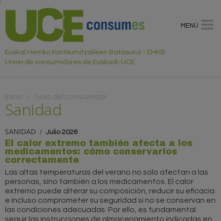
MENÚ
Euskal Herriko Kontsumitzaileen Batasuna - EHKB
Union de consumidores de Euskadi-UCE
Usted está aquí
Inicio
/
Guía del consumidor
Sanidad
SANIDAD
Julio 2026
El calor extremo también afecta a los
medicamentos: cómo conservarlos
correctamente
Las altas temperaturas del verano no solo afectan a las
personas, sino también a los medicamentos. El calor
extremo puede alterar su composición, reducir su eficacia
e incluso comprometer su seguridad si no se conservan en
las condiciones adecuadas. Por ello, es fundamental
seguir las instrucciones de almacenamiento indicadas en