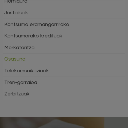
Hornidura
Jostailuak
Kontsumo eramangarrirako
Kontsumorako kredituak
Merkataritza
Osasuna
Telekomunikazioak
Tren-garraioa
Zerbitzuak