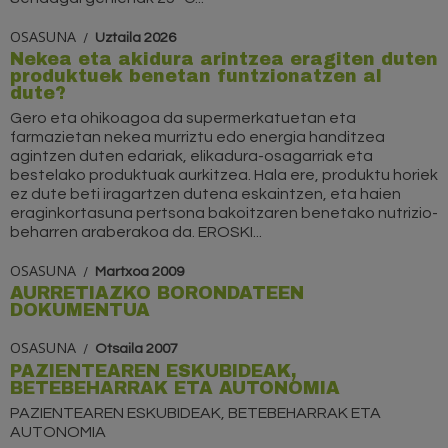
OSASUNA
Uztaila 2026
Nekea eta akidura arintzea eragiten duten
produktuek benetan funtzionatzen al
dute?
Gero eta ohikoagoa da supermerkatuetan eta
farmazietan nekea murriztu edo energia handitzea
agintzen duten edariak, elikadura-osagarriak eta
bestelako produktuak aurkitzea. Hala ere, produktu horiek
ez dute beti iragartzen dutena eskaintzen, eta haien
eraginkortasuna pertsona bakoitzaren benetako nutrizio-
beharren araberakoa da. EROSKI...
OSASUNA
Martxoa 2009
AURRETIAZKO BORONDATEEN
DOKUMENTUA
OSASUNA
Otsaila 2007
PAZIENTEAREN ESKUBIDEAK,
BETEBEHARRAK ETA AUTONOMIA
PAZIENTEAREN ESKUBIDEAK, BETEBEHARRAK ETA
AUTONOMIA