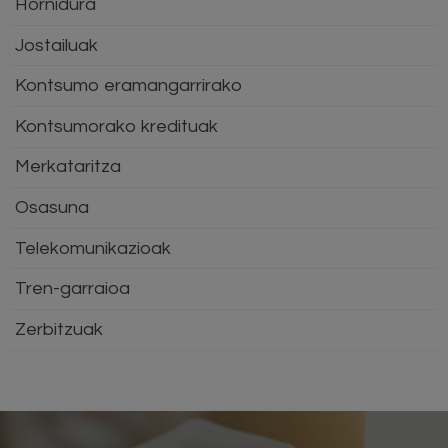
Hornidura
Jostailuak
Kontsumo eramangarrirako
Kontsumorako kredituak
Merkataritza
Osasuna
Telekomunikazioak
Tren-garraioa
Zerbitzuak