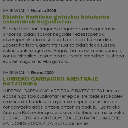
GARRAIOAK
Maiatza 2026
Ekialde Hurbileko gatazka: bidaiarien
eskubideak hegaldietan
Ekialde Hurbilean dagoen ezegonkortasun egoeraren
ondorioz, bidaiari askok hegaldien ezeztapenak,
atzerapenak edo desbideratzeak pairatzen ari dira.
Egoera horietan, garrantzitsua da bidaiariek dituzten
eskubideak ezagutzea. Hegaldi bat ezeztatzen denean,
kontsumitzaileak eskubidea du txartelaren dirua itzultzea
edo helmugara iristeko garraio...
GARRAIOAK
Ekaina 2009
LURREKO GARRAIOKO ARBITRAJE
BATZORDEA
LURREKO GARRAIOKO ARBITRAJE BATZORDEA Lurreko
edozein garraio publikotan (errepide, trenbide eta kable)
arazoren bat baduzu eta garraio-enpresarekin arazoa
konpontzeko ados jartzea lortzen ez baduzu, Garraioko
Arbitraje Batzordera jo dezakezu irtenbide bat aurkitzeko.
EUSKAL HERRIKO KONTSUMITZAILEEN BATASUNA BERE
BATZORDE VOKALA DA. Batzorde honek...