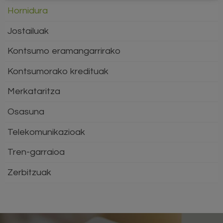
Hornidura
Jostailuak
Kontsumo eramangarrirako
Kontsumorako kredituak
Merkataritza
Osasuna
Telekomunikazioak
Tren-garraioa
Zerbitzuak