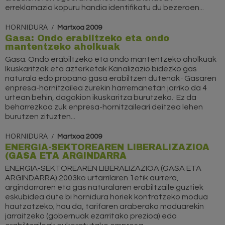
erreklamazio kopuru handia identifikatu du bezeroen...
HORNIDURA
Martxoa 2009
Gasa: Ondo erabiltzeko eta ondo
mantentzeko aholkuak
Gasa: Ondo erabiltzeko eta ondo mantentzeko aholkuak
Ikuskaritzak eta azterketak Kanalizazio bidezko gas
naturala edo propano gasa erabiltzen dutenak · Gasaren
enpresa-hornitzailea zurekin harremanetan jarriko da 4
urtean behin, dagokion ikuskaritza burutzeko.· Ez da
beharrezkoa zuk enpresa-hornitzaileari deitzea lehen
burutzen zituzten...
HORNIDURA
Martxoa 2009
ENERGIA-SEKTOREAREN LIBERALIZAZIOA
(GASA ETA ARGINDARRA
ENERGIA-SEKTOREAREN LIBERALIZAZIOA (GASA ETA
ARGINDARRA) 2003ko urtarrilaren 1etik aurrera,
argindarraren eta gas naturalaren erabiltzaile guztiek
eskubidea dute bi hornidura horiek kontratzeko modua
hautzatzeko; hau da, tarifaren araberako moduarekin
jarraitzeko (gobernuak ezarritako prezioa) edo