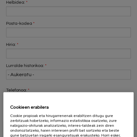
Helbidea:
*
Posta-kodea
*
Hiria:
*
Lurralde historikoa:
*
Telefonoa:
*
Cookieen erabilera
Cláusula
*
Pribatutasun-politika
onartzen dut.
Cookie propioak eta hirugarrenenak erabiltzen ditugu gure
zerbitzuak hobetzeko, informazio estatistikoa osatzeko, zure
nabigazio-ohiturak analizatzeko, interes-taldeak zein diren
ondorioztatzeko, haien interesen profil bat sortzeko eta beste
gune batzuetan iragarki esanguratsuak erakusteko. Horri esker,