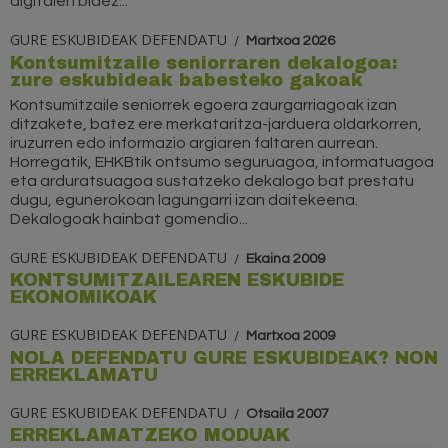
digitalen bidez...
GURE ESKUBIDEAK DEFENDATU
Martxoa 2026
Kontsumitzaile seniorraren dekalogoa:
zure eskubideak babesteko gakoak
Kontsumitzaile seniorrek egoera zaurgarriagoak izan
ditzakete, batez ere merkataritza-jarduera oldarkorren,
iruzurren edo informazio argiaren faltaren aurrean.
Horregatik, EHKBtik ontsumo seguruagoa, informatuagoa
eta arduratsuagoa sustatzeko dekalogo bat prestatu
dugu, egunerokoan lagungarri izan daitekeena.
Dekalogoak hainbat gomendio...
GURE ESKUBIDEAK DEFENDATU
Ekaina 2009
KONTSUMITZAILEAREN ESKUBIDE
EKONOMIKOAK
GURE ESKUBIDEAK DEFENDATU
Martxoa 2009
NOLA DEFENDATU GURE ESKUBIDEAK? NON
ERREKLAMATU
GURE ESKUBIDEAK DEFENDATU
Otsaila 2007
ERREKLAMATZEKO MODUAK