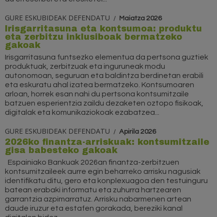
GURE ESKUBIDEAK DEFENDATU
Maiatza 2026
Irisgarritasuna eta kontsumoa: produktu
eta zerbitzu inklusiboak bermatzeko
gakoak
Irisgarritasuna funtsezko elementua da pertsona guztiek
produktuak, zerbitzuak eta inguruneak modu
autonomoan, seguruan eta baldintza berdinetan erabili
eta eskuratu ahal izatea bermatzeko. Kontsumoaren
arloan, horrek esan nahi du pertsona kontsumitzaile
batzuen esperientzia zaildu dezaketen oztopo fisikoak,
digitalak eta komunikaziokoak ezabatzea...
GURE ESKUBIDEAK DEFENDATU
Apirila 2026
2026ko finantza-arriskuak: kontsumitzaile
gisa babesteko gakoak
Espainiako Bankuak 2026an finantza-zerbitzuen
kontsumitzaileek aurre egin beharreko arrisku nagusiak
identifikatu ditu, gero eta konplexuagoa den testuinguru
batean erabaki informatu eta zuhurra hartzearen
garrantzia azpimarratuz. Arrisku nabarmenen artean
daude iruzur eta estafen gorakada, bereziki kanal