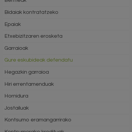
Bermeak
Bidaiak kontratatzeko
Epaiak
Etxebizitzaren erosketa
Garraioak
Gure eskubideak defendatu
Hegazkin garraioa
Hiri errentamenduak
Hornidura
Jostailuak
Kontsumo eramangarrirako
Kontsumorako kredituak