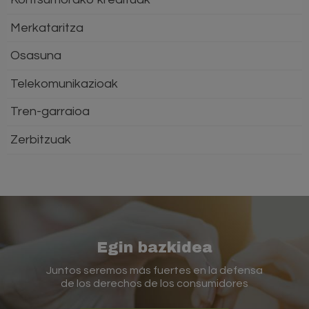
Merkataritza
Osasuna
Telekomunikazioak
Tren-garraioa
Zerbitzuak
Egin bazkidea
Juntos seremos más fuertes en la defensa
de los derechos de los consumidores