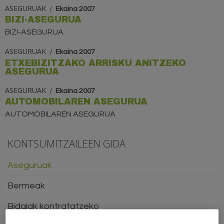
ASEGURUAK
Ekaina 2007
BIZI-ASEGURUA
BIZI-ASEGURUA
ASEGURUAK
Ekaina 2007
ETXEBIZITZAKO ARRISKU ANITZEKO
ASEGURUA
ASEGURUAK
Ekaina 2007
AUTOMOBILAREN ASEGURUA
AUTOMOBILAREN ASEGURUA
KONTSUMITZAILEEN GIDA
Aseguruak
Bermeak
Bidaiak kontratatzeko