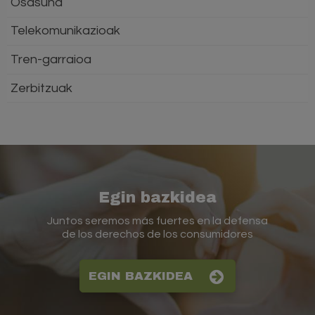
Osasuna
Telekomunikazioak
Tren-garraioa
Zerbitzuak
Egin bazkidea
Juntos seremos más fuertes en la defensa
de los derechos de los consumidores
EGIN BAZKIDEA