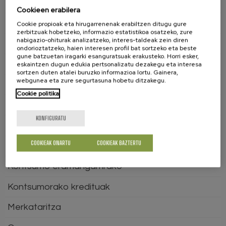
Epaiak
Cookieen erabilera
Etxebizitzaren erosketa
Cookie propioak eta hirugarrenenak erabiltzen ditugu gure
zerbitzuak hobetzeko, informazio estatistikoa osatzeko, zure
nabigazio-ohiturak analizatzeko, interes-taldeak zein diren
Garraioak
ondorioztatzeko, haien interesen profil bat sortzeko eta beste
gune batzuetan iragarki esanguratsuak erakusteko. Horri esker,
Gure eskubideak defendatu
eskaintzen dugun edukia pertsonalizatu dezakegu eta interesa
sortzen duten atalei buruzko informazioa lortu. Gainera,
webgunea eta zure segurtasuna hobetu ditzakegu.
Hegazkin garraioa
Cookie politika
Hiri errentamenduak
KONFIGURATU
Hornidura
COOKIEAK ONARTU
COOKIEAK BAZTERTU
Jostailuak
Kontsumo eramangarrirako
Kontsumorako kredituak
Merkataritza