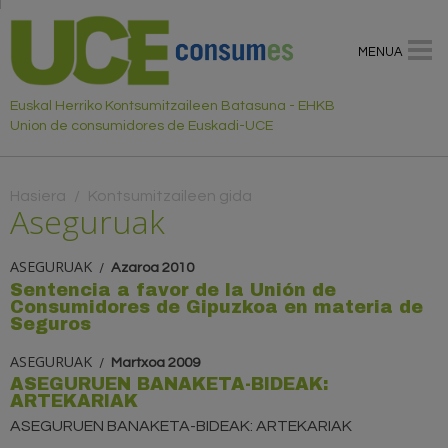
MENUA
Euskal Herriko Kontsumitzaileen Batasuna - EHKB
Union de consumidores de Euskadi-UCE
Hemen zaude
Hasiera
/
Kontsumitzaileen gida
Aseguruak
ASEGURUAK
Azaroa 2010
Sentencia a favor de la Unión de
Consumidores de Gipuzkoa en materia de
Seguros
ASEGURUAK
Martxoa 2009
ASEGURUEN BANAKETA-BIDEAK:
ARTEKARIAK
ASEGURUEN BANAKETA-BIDEAK: ARTEKARIAK