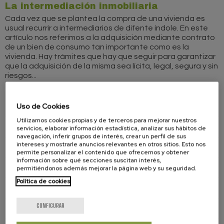
La intermediación inmobiliaria
Cada vez que se plantea la compra de una vivienda es
usual recurrir a intermediarios de difente índole. En este
artículo nos referimos a la adquisición mediante contrato
de un bien de consumo tan importante como es la
vivienda. Hay trámites que hay que seguir para garantizar
que la adquisición de la misma sea lícita, legal, segura y sin
riesgos...
GUÍA DEL CONSUMIDOR
Uso de Cookies
Utilizamos cookies propias y de terceros para mejorar nuestros
Aviación
servicios, elaborar información estadística, analizar sus hábitos de
navegación, inferir grupos de interés, crear un perfil de sus
intereses y mostrarle anuncios relevantes en otros sitios. Esto nos
Servicios Bancarios
permite personalizar el contenido que ofrecemos y obtener
información sobre qué secciones suscitan interés,
Comercio
permitiéndonos además mejorar la página web y su seguridad.
Política de cookies
Suministros
CONFIGURAR
Ferrocarril