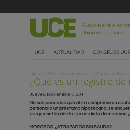
Euskal Herriko Kont
Union de consumido
UCE
ACTUALIDAD
CONSEJOS UC
Usted está aquí
Inicio
/
Guía del consumidor
/
Servicios Banca
¿Qué es un registro de
Jueves, Noviembre 3, 2011
No son pocos los que al ir a comprarse un coche
personal o un préstamo hipotecario, se encue
porque están dentro de una lista de morosos. ¿
MOROSOS: ¿ATRAPADOS SIN SALIDA?