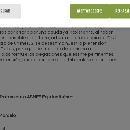
IGURAR
ACEPTAR COOKIES
RECHAZAR
nte público que garantiza el cumplimiento de los
s de consumidores disponen de sencillos formularios
ificación y cancelación de los datos. Por tanto, si
s por error o por una deuda ya inexistente, al haber
 responsable del fichero, adjuntando fotocopia del D.N.I.
azo de un mes. Si se desestima nuestra pretensión,
Datos, para que de traslado de la misma al
5 días formule las alegaciones que estime pertinentes.
etensión, puede acudirse a los tribunales e interponer
 Tratamiento ASNEF Equifax Ibérica
 Marcelo
, 6