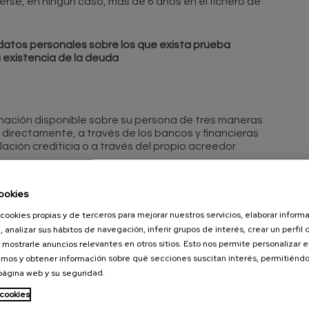
se, en ningún caso, más de 6 años en el fichero de
 datos personales sobre los que exista prueba
existencia de la deuda
rmación disponible sobre su persona de tres maneras
s directamente, a través de los bancos y financieras
ación crediticia o a través del propio acreedor
ookies
cookies propias y de terceros para mejorar nuestros servicios, elaborar inform
noce a los afectados los siguientes derechos:
, analizar sus hábitos de navegación, inferir grupos de interés, crear un perfil 
 mostrarle anuncios relevantes en otros sitios. Esto nos permite personalizar 
 ellos.
mos y obtener información sobre qué secciones suscitan interés, permitién
 página web y su seguridad.
 con la realidad o tengan más de 6 años.
 cookies