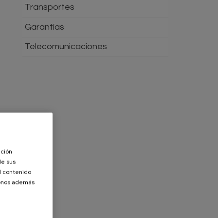
Transportes
Garantías
Telecomunicaciones
ación
de sus
el contenido
donos además