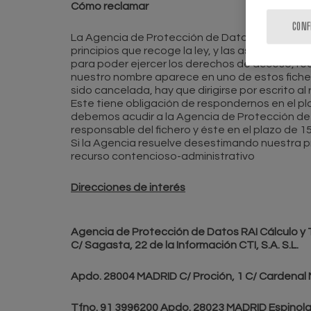
Cómo reclamar
CONF
La Agencia de Protección de Datos, que es el e
principios que recoge la ley, y las asociacione
para poder ejercer los derechos de acceso, rect
nuestro nombre aparece en uno de estos fichero
sido cancelada, hay que dirigirse por escrito al
Este tiene obligación de respondernos en el pl
debemos acudir a la Agencia de Protección de 
responsable del fichero y éste en el plazo de 1
Si la Agencia resuelve desestimando nuestra pr
recurso contencioso-administrativo
Direcciones de interés
Agencia de Protección de Datos RAI Cálculo y
C/ Sagasta, 22 de la Información CTI, S.A. S.L.
Apdo. 28004 MADRID C/ Proción, 1 C/ Cardenal
Tfno. 91 3996200 Apdo. 28023 MADRID Espinola