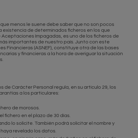
Al que menos le suene debe saber que no son pocos
a existencia de determinados ficheros en los que
de Aceptaciones Impagadas, es uno de los ficheros de
 más importantes de nuestro país. Junto con este
des Financieras (ASNEF), constituye otra de las bases
carias y financieras a la hora de averiguar la situación
s.
 de Carácter Personal regula, en su artículo 29, los
rantías a los particulares:
ichero de morosos.
l fichero en el plazo de 30 días.
do lo solicite. También podrá solicitar el nombre y
 haya revelado los datos.