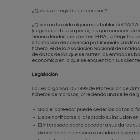
¿Qué es un registro de morosos?
¿Quién no ha oído alguna vez hablar del RAI? 
(seguramente a su pesar) los que conocen de l
tienen deudas pendientes. El RAI, o Registro 
información de solvencia patrimonial y crédito
fichero, el de la Asociación Nacional de Entida
de datos de las que se nutren las entidades ban
económica en la que se encuentran sus cliente
Legislación
La Ley orgánica 15/1999 de Protección de datos
ficheros de morosos, ofreciendo una serie de ga
Sólo el acreedor puede ceder los datos al f
Debe notificarse al afectado su inclusión en e
El interesado podrá acceder a sus datos cuan
dirección de la persona o entidad a quien se