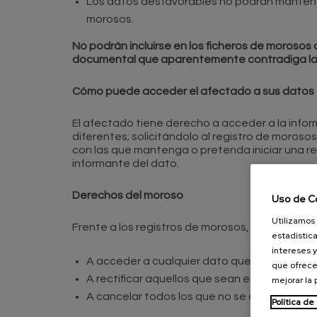
Los datos desfavorables no podrán mantener
morosos.
No podrán incluirse en los ficheros de morosos
documental que aparentemente contradiga la 
Cómo puede acceder el afectado a sus datos
El afectado tiene derecho a acceder a la info
diferentes; solicitándolo al registro de moroso
con las que mantenga o pretenda iniciar una rel
informante del dato.
Derechos del moroso
Uso de C
Utilizamos 
Frente a los registros de morosos, la Ley reco
estadística
intereses y
A acceder a cualquier dato que tengan sobre
que ofrece
A rectificar aquellos que sean erróneos.
mejorar la
A cancelar todos los que no se correspondan
Política de