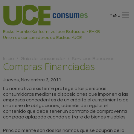
MENÚ
Euskal Herriko Kontsumitzaileen Batasuna - EHKB
Union de consumidores de Euskadi-UCE
Usted está aquí
Inicio
/
Guía del consumidor
/
Servicios Bancarios
Compras Financiadas
Jueves, Noviembre 3, 2011
La normativa existente protege a las personas
consumidoras mediante disposiciones que imponen a las
empresas concedentes de un crédito el cumplimiento de
una serie de obligaciones, además de regular el
contenido que debe tener un contrato de compraventa
con pago aplazado cuando se trate de bienes muebles.
Principalmente son dos las normas que se ocupan de la