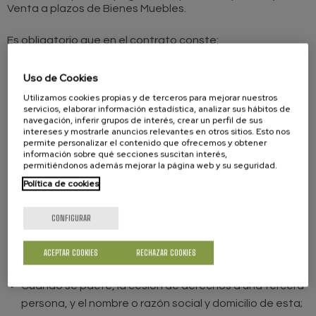
Venta a plazos de Bienes Muebles.
Es obligatorio que en el contrato conste:
El lugar y fecha del contrato.
Uso de Cookies
El nombre, los apellidos, la razón social y el domicilio de
Utilizamos cookies propias y de terceros para mejorar nuestros
servicios, elaborar información estadística, analizar sus hábitos de
las partes y, en los contratos de financiación, el nombre
navegación, inferir grupos de interés, crear un perfil de sus
o razón social de quien financia y su domicilio.
intereses y mostrarle anuncios relevantes en otros sitios. Esto nos
permite personalizar el contenido que ofrecemos y obtener
La descripción del objeto vendido, con las
información sobre qué secciones suscitan interés,
características necesarias para facilitar su
permitiéndonos además mejorar la página web y su seguridad.
identificación.
Política de cookies
El precio de venta al contado, el importe del
desembolso inicial cuando exista, la parte que se
CONFIGURAR
aplaza y, en su caso, la parte financiada por una
tercera persona. En los contratos de financiación
ACEPTAR COOKIES
RECHAZAR COOKIES
constara el capital del préstamo.
Cuando se pacte, la cesión de derechos a una tercera
persona, y el nombre o razón social y domicilio de esta;