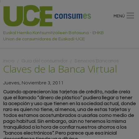
MENÚ
Euskal Herriko Kontsumitzaileen Batasuna - EHKB
Union de consumidores de Euskadi-UCE
Usted está aquí
Inicio
/
Guía del consumidor
/
Servicios Bancarios
Claves de la Banca Virtual
Jueves, Noviembre 3, 2011
Cuando aparecieron las tarjetas de crédito, nadie creía
que el llamado “dinero de plástico” pudiera llegar a tener
la acepción y uso que tienen en la sociedad actual, donde
raro es quien no tiene, al menos, una de estas tarjetas y
todos estamos acostumbrados a usarlas como medio de
pago habitual. Sin embargo, aún no tenemos la misma
tranquilidad a la hora de confiar nuestros ahorros a los
“bancos electrónicos”. Pero parece que esa inicial