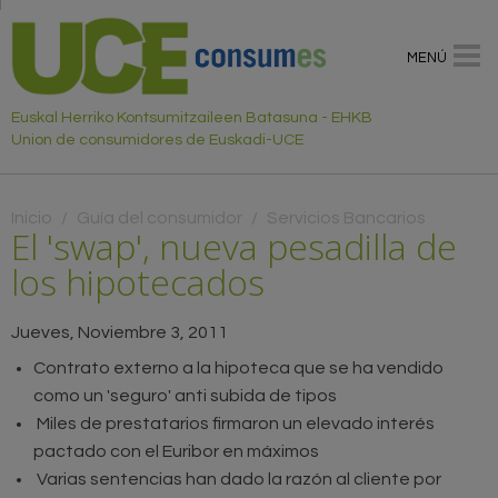
MENÚ
Euskal Herriko Kontsumitzaileen Batasuna - EHKB
Union de consumidores de Euskadi-UCE
Usted está aquí
Inicio
/
Guía del consumidor
/
Servicios Bancarios
El 'swap', nueva pesadilla de
los hipotecados
Jueves, Noviembre 3, 2011
Contrato externo a la hipoteca que se ha vendido
como un 'seguro' anti subida de tipos
Miles de prestatarios firmaron un elevado interés
pactado con el Euribor en máximos
Varias sentencias han dado la razón al cliente por