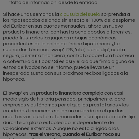
'falta de información' desde la entidad
Si hace unas semanas la
cláusula del suelo
sorprendía a
los hipotecados dejando sin efecto el 100% del desplome
del Euribor en sus cuotas mensuales, ahora un nuevo
producto financiero, con hasta ocho apodos diferentes,
puede frustrarles las jugosas rebajas económicas
procedentes de la caída del índice hipotecario. ¿Le
suenan los términos 'swap', IRS, 'clip', 'bono clip', cuota
segura, permuta financiera, contrato cobertura hipoteca
o cobertura de tipos? Si es así y el día que firmó alguno de
estos derivados no se informó, puede llevarse un
inesperado susto con sus próximos recibos ligados a la
hipoteca.
El 'swap' es un
producto financiero complejo
con casi
medio siglo de historia pensado, principalmente, para
empresas y autónomos por el que los prestatarios y las
entidades financieras sellan un acuerdo en el que los
créditos van a estar referenciados a un tipo de interés fijo
durante un plazo establecido, independiente de
variaciones externas. Aunque no está dirigido a las
hipotecas,
tras el verano, cuando el Euribor toco su