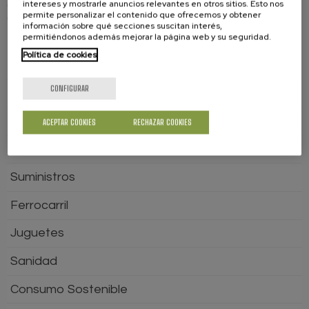
intereses y mostrarle anuncios relevantes en otros sitios. Esto nos
diferencia, pero si está por encima
le tocará al cliente
permite personalizar el contenido que ofrecemos y obtener
compensar la variación
información sobre qué secciones suscitan interés,
permitiéndonos además mejorar la página web y su seguridad.
Política de cookies
GUÍA DEL CONSUMIDOR
CONFIGURAR
Aviación
Servicios Bancarios
ACEPTAR COOKIES
RECHAZAR COOKIES
Comercio
Suministros
Ferrocarril
Juguetes
Sanidad
Consumo Sostenible