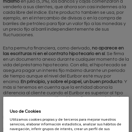
máximo
en julio (5,3%), los bancos y cajas comenzaron a
venderlo a sus clientes, que ahora son casi indemnes a la
caída libre del índice. Este producto también se usa, por
ejemplo, en el intercambio de divisas o en la compra de
barriles de petróleo para fijar un valor fijo a las monedas y
un precio fijo al barril independientemente de sus
fluctuaciones.
Esta permuta financiera, como derivado,
no aparece en
las escrituras ni en el contrato hipotecario en sí
. Se firma
en un documento anexo durante cualquier momento de la
vida del préstamo hipotecario. Con ella, el hipotecado se
asegura pagar un interés fijo máximo durante un periodo
de tiempo aunque el nivel del Euribor esté muy por
encima.
En principio, y sobre el papel, un buen producto
. Y
más si tenemos en cuenta que la entidad abona la
diferencia al cliente cuando el Euribor es superior al tipo
de referencia pactado.
El problema llega cuando los tipos
de interés bajan considerablemente, como ha ocurrido.
Uso de Cookies
Las hipotecas que estén sujetas a este derivado
Utilizamos cookies propias y de terceros para mejorar nuestros
deberán ajustarse siempre al tipo pactado. Si éste está
servicios, elaborar información estadística, analizar sus hábitos de
por debajo del Euribor, la entidad financiera le abona la
navegación, inferir grupos de interés, crear un perfil de sus