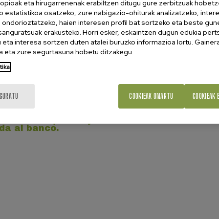
opioak eta hirugarrenenak erabiltzen ditugu gure zerbitzuak hobetz
o estatistikoa osatzeko, zure nabigazio-ohiturak analizatzeko, inter
eskubideak eta mugak
n ondorioztatzeko, haien interesen profil bat sortzeko eta beste gu
esanguratsuak erakusteko. Horri esker, eskaintzen dugun edukia pert
ekin egin beharreko zenbait izapide bankuen bidez
eta interesa sortzen duten atalei buruzko informazioa lortu. Gainer
 tramite ofizialen ordainketak maiz finantza-
 eta zure segurtasuna hobetu ditzakegu.
tzak sor ditzake herritarren artean. Banco de Españak
zala, kasu...
tika
sulas abusivas de decenas de hipotecas
IGURATU
COOKIEAK ONARTU
COOKIEAK 
 Gobierno que la ejecución de una
da al banco.