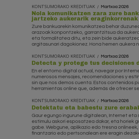
KONTSUMORAKO KREDITUAK
Martxoa 2026
Nola komunikatzen zara zure ban
jartzeko aukerarik eraginkorrenak
Zure bankuarekin komunikatzea behar duzunea
arazoak konpontzeko, garrantzitsua da auker
eta formalitatea ditu, eta zein bide aukeratz
argitasunari dagokionez. Hona hemen aukera nag
KONTSUMORAKO KREDITUAK
Martxoa 2026
Detecta y protege tus decisiones d
En el entorno digital actual, navegar por Intern
numerosos mensajes, recomendaciones y estímul
sin que nos demos cuenta. Estos contenidos p
herramientas online que, además de ofrecer servi
KONTSUMORAKO KREDITUAK
Martxoa 2026
Detektatu eta babestu zure erabak
Gaur egungo ingurune digitalean, Internet eta
estimulu askori esposatzea dakar, eta horiek 
gabe. Webgune, aplikazio edo tresna onlineek, 
finantzario edo pertsonalean ere eragin dezak