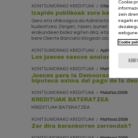
Cookie pr
KONTSUMORAKO KREDITUAK
Otsaila 2026
informazi
Izapide publikoak zure bankuan: 
zein dire
iragarki 
Gero eta ohikoagoa da Administrazio Publikoar
dezakegu 
kudeatzea. Zergen, tasen, isunen edo bestelako
webgunea
erakundeen bidez egiten dira, eta horrek zalan
bere Cliente Bancario blogean azaltzen duen be
Cookie poli
KONTSUMORAKO KREDITUAK
Apirila 2011
Los jueces vascos anulan las cláu
KONF
KONTSUMORAKO KREDITUAK
Martxoa 2011
Jueces para la Democracia pide al
hipoteca exima del pago de la deu
KONTSUMORAKO KREDITUAK
Maiatza 2009
KREDITUAK BATERATZEA
KREDITUAK BATERATZEA
KONTSUMORAKO KREDITUAK
Martxoa 2009
Zer dira berankorren zerrendak?
KONTSUMORAKO KREDITUAK
Martxoa 2009