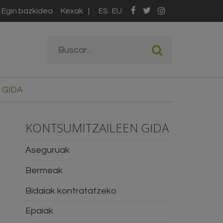
Egin bazkidea
Kexak
ES
EU
Bilaketa formularioa
Buscar
 GIDA
KONTSUMITZAILEEN GIDA
Aseguruak
Bermeak
Bidaiak kontratatzeko
Epaiak