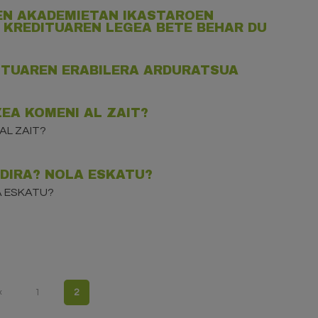
EN AKADEMIETAN IKASTAROEN
KREDITUAREN LEGEA BETE BEHAR DU
ITUAREN ERABILERA ARDURATSUA
EA KOMENI AL ZAIT?
AL ZAIT?
DIRA? NOLA ESKATU?
A ESKATU?
‹
1
2