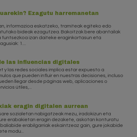
kuarekin? Ezagutu harremanetan
n, informazioa eskatzeko, tramiteak egiteko edo
atutako bideak ezagutzea. Bakoitzak bere abantailak
ea funtsezkoa izan daiteke eraginkortasun eta
usiak: 1....
e las influencias digitales
et y las redes sociales implica estar expuesto a
os que pueden influir en nuestras decisiones, incluso
ueden llegar desde páginas web, aplicaciones o
cios útiles,...
iak eragin digitalen aurrean
 sare sozialetan nabigatzeak mezu, iradokizun eta
gure erabakietan eragin dezakete, askotan konturatu
baliabide erabilgarriak eskaintzeaz gain, gure jokabide
ete modu...