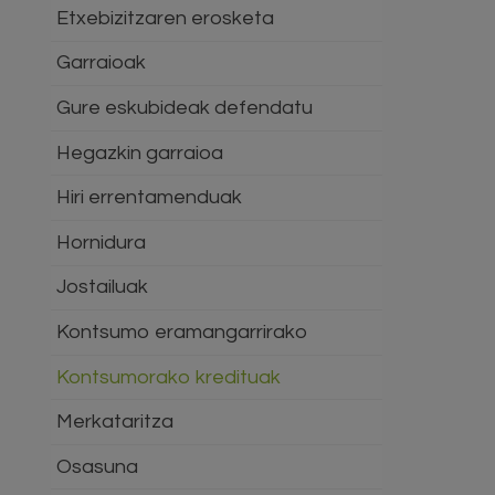
Etxebizitzaren erosketa
Garraioak
Gure eskubideak defendatu
Hegazkin garraioa
Hiri errentamenduak
Hornidura
Jostailuak
Kontsumo eramangarrirako
Kontsumorako kredituak
Merkataritza
Osasuna