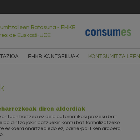
sumitzaileen Batasuna - EHKB
res de Euskadi-UCE
TAZIOA
EHKB KONTSEILUAK
KONTSUMITZAILEEN
k
eharrezkoak diren alderdiak
 kontuan hartzea ez dela automatikoki prozesu bat:
baldintza jakin batzuekin kontu bat formalizatzeko.
ete eskaera onartzea edo ez, barne-politiken arabera,
...