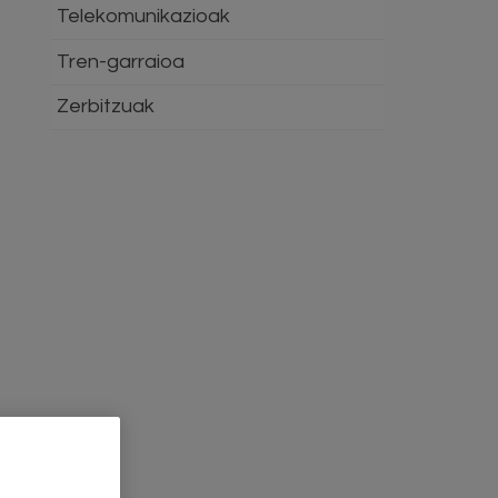
Telekomunikazioak
Tren-garraioa
Zerbitzuak