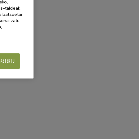
eko,
es-taldeak
ne batzuetan
sonalizatu
a,
BAZTERTU