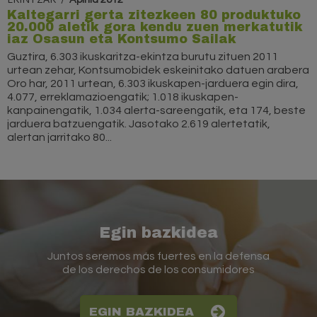
Kaltegarri gerta zitezkeen 80 produktuko
20.000 aletik gora kendu zuen merkatutik
iaz Osasun eta Kontsumo Sailak
Guztira, 6.303 ikuskaritza-ekintza burutu zituen 2011
urtean zehar, Kontsumobidek eskeinitako datuen arabera
Oro har, 2011 urtean, 6.303 ikuskapen-jarduera egin dira,
4.077, erreklamazioengatik; 1.018 ikuskapen-
kanpainengatik, 1.034 alerta-sareengatik, eta 174, beste
jarduera batzuengatik. Jasotako 2.619 alertetatik,
alertan jarritako 80...
Egin bazkidea
Juntos seremos más fuertes en la defensa
de los derechos de los consumidores
EGIN BAZKIDEA