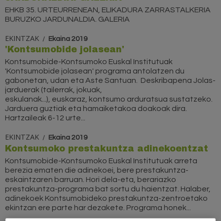
EHKB 35. URTEURRENEAN, ELIKADURA ZARRASTALKERIA
BURUZKO JARDUNALDIA. GALERIA
EKINTZAK
Ekaina 2019
'Kontsumobide jolasean'
Kontsumobide-Kontsumoko Euskal Institutuak
'Kontsumobide jolasean' programa antolatzen du
gabonetan, udan eta Aste Santuan. Deskribapena Jolas-
jarduerak (tailerrak, jokuak,
eskulanak...), euskaraz, kontsumo arduratsua sustatzeko.
Jarduera guztiak eta hamaiketakoa doakoak dira.
Hartzaileak 6-12 urte...
EKINTZAK
Ekaina 2019
Kontsumoko prestakuntza adinekoentzat
Kontsumobide-Kontsumoko Euskal Institutuak arreta
berezia ematen die adinekoei, bere prestakuntza-
eskaintzaren barruan. Hori dela-eta, berariazko
prestakuntza-programa bat sortu du haientzat. Halaber,
adinekoek Kontsumobideko prestakuntza-zentroetako
ekintzan ere parte har dezakete. Programa honek...