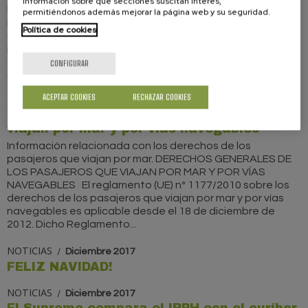
información sobre qué secciones suscitan interés,
Instituto Nacional de Ciberseguridad (INCIBE), la Agencia
permitiéndonos además mejorar la página web y su seguridad.
Española de Consumo, Seguridad Alimentaria y Nutrición
Política de cookies
(AECOSAN) y la Policía Nacional han presentado la Guía
práctica de compra segura en internet, una publicación
que adquiere especial relevancia con motivo de las
CONFIGURAR
compras navideñas...
ACEPTAR COOKIES
RECHAZAR COOKIES
NOTICIAS
Diciembre 2017
Derechos generales de los pasajeros que
viajan por mar y por vías navegables
Información relacionada con los derechos de los
pasajeros que viajan por mar. DERECHOS GENERALES DE
LOS PASAJEROS QUE VIAJAN POR MAR Y POR VÍAS
NAVEGABLES El reglamento (UE) nº 1177/2010 sobre los
derechos de los pasajeros que viajan por mar y por vías
navegables es aplicable desde el 18 de diciembre de
2012. Dicho Reglamento...
NOTICIAS
Diciembre 2017
FELIZ NAVIDAD!
NOTICIAS
Diciembre 2017