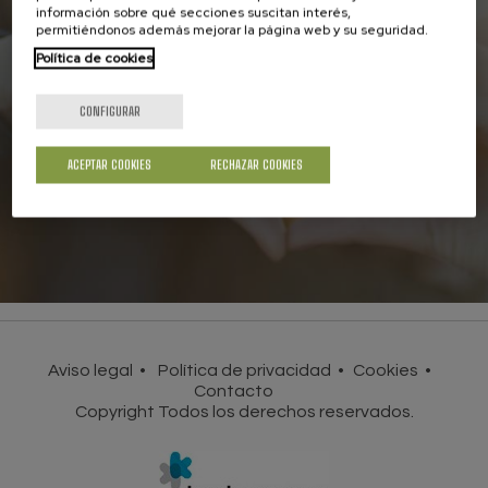
información sobre qué secciones suscitan interés,
permitiéndonos además mejorar la página web y su seguridad.
Asóciate a la UCE
Política de cookies
Juntos seremos más fuertes en la defensa
de los derechos de los consumidores
CONFIGURAR
HAZTE SOCIO
ACEPTAR COOKIES
RECHAZAR COOKIES
Aviso legal
Política de privacidad
Cookies
Contacto
Copyright Todos los derechos reservados.