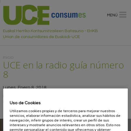
MENÚ
Euskal Herriko Kontsumitzaileen Batasuna - EHKB
Union de consumidores de Euskadi-UCE
Usted está aquí
Inicio
UCE en la radio guía número
8
Lunes, Enero 8, 2018
Escucha los consejos emitidos por la radio de la Unión de
Consumidores de Euskadi-UCE en esta guía número 8.
Uso de Cookies
UCE en la radio número 8
Utilizamos cookies propias y de terceros para mejorar nuestros
servicios, elaborar información estadística, analizar sus hábitos de
navegación, inferir grupos de interés, crear un perfil de sus
intereses y mostrarle anuncios relevantes en otros sitios. Esto nos
permite personalizar el contenido que ofrecemos y obtener