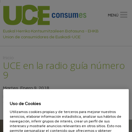
MENÚ
Euskal Herriko Kontsumitzaileen Batasuna - EHKB
Union de consumidores de Euskadi-UCE
Usted está aquí
Inicio
UCE en la radio guía número
9
Martes, Enero 9, 2018
Escucha los consejos emitidos por la radio de la Unión de
Consumidores de Euskadi-UCE en esta guía número 9.
Uso de Cookies
UCE en la radio número 9
Utilizamos cookies propias y de terceros para mejorar nuestros
servicios, elaborar información estadística, analizar sus hábitos de
navegación, inferir grupos de interés, crear un perfil de sus
intereses y mostrarle anuncios relevantes en otros sitios. Esto nos
permite personalizar el contenido que ofrecemos y obtener