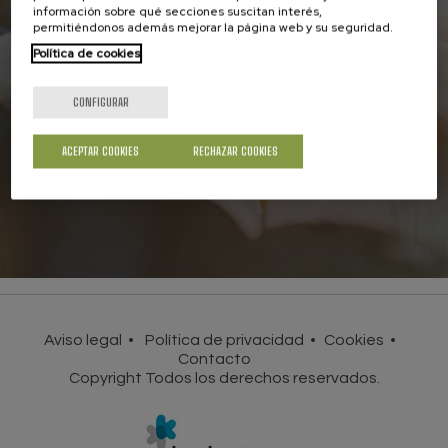
información sobre qué secciones suscitan interés,
permitiéndonos además mejorar la página web y su seguridad.
Asóciate a la UCE
Política de cookies
Juntos seremos más fuertes en la defensa
de los derechos de los consumidores
CONFIGURAR
HAZTE SOCIO
ACEPTAR COOKIES
RECHAZAR COOKIES
Aviso legal
Política de privacidad
Cookies
Contacto
Copyright Todos los derechos reservados.