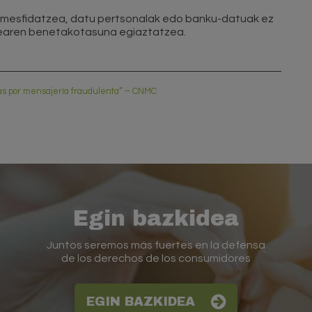
esfidatzea, datu pertsonalak edo banku-datuak ez
rlearen benetakotasuna egiaztatzea.
fas por mensajería fraudulenta” –
CNMC
Egin bazkidea
Juntos seremos más fuertes en la defensa
de los derechos de los consumidores
EGIN BAZKIDEA