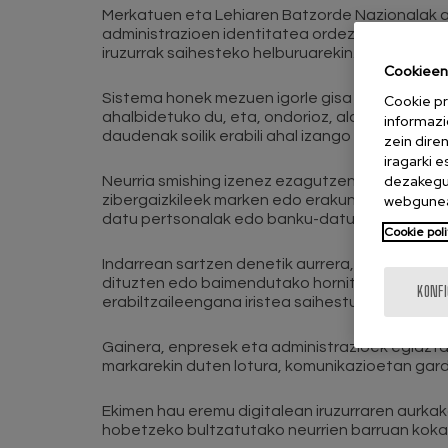
Merkatuen eta Lehiaren Batzorde Nazionalak al
administrazioen identitatea ordezkatzen dut
iruzurrak saihesteko helburuarekin.
Cookieen 
Sistema honek mezuen igorle gisa agertzen dir
Cookie pr
ahalbidetuko du, eta, ondorioz, aldez aurretik
informazi
daudenak soilik erabili ahal izango dira.
zein dire
iragarki 
dezakegu 
Neurria smishing izenez ezagutzen diren iruzur
webgunea
zibergaizkileek marken edo erakundeen izenak 
datu pertsonalak edo banku-datuak eskuratze
Cookie poli
Indarrean sartzen denetik aurrera, telekomuni
dituzten edo baimendutako hornitzaileetatik 
KONF
erabiltzaileengana iristea saihestuz.
Gainera, enpresek eta administrazioek egiaztat
markarekin duten lotura, komunikazioetan ga
Ekimen hau eremu digitalean iruzurraren aurka
hobetzeko bultzatutako neurrien barruan koka