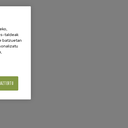
eko,
es-taldeak
ne batzuetan
sonalizatu
a,
BAZTERTU