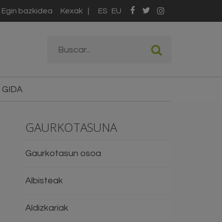
Egin bazkidea
Kexak
ES
EU
Bilaketa formularioa
Buscar
 GIDA
GAURKOTASUNA
Gaurkotasun osoa
Albisteak
Aldizkariak