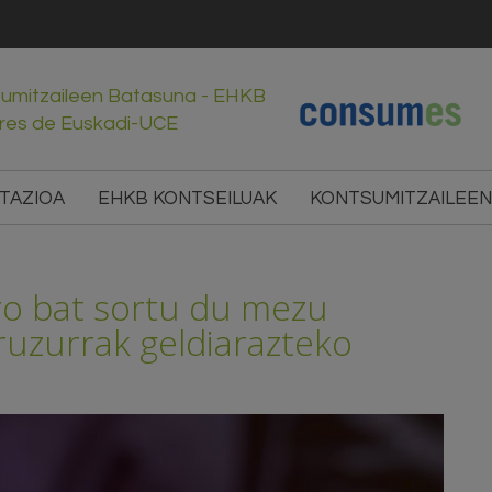
sumitzaileen Batasuna - EHKB
res de Euskadi-UCE
TAZIOA
EHKB KONTSEILUAK
KONTSUMITZAILEEN
ro bat sortu du mezu
ruzurrak geldiarazteko