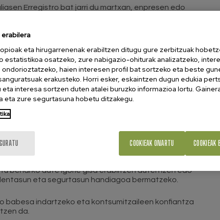
iasen Erregistro bat jarri du martxan, enpresen edo
en SMS, MMS edo RCS mezuen bidez egiten diren
erabilera
en izenak edo identifikatzaileak egiaztatzea
opioak eta hirugarrenenak erabiltzen ditugu gure zerbitzuak hobetz
 erregistratuta eta benetako erakundeekin lotuta
o estatistikoa osatzeko, zure nabigazio-ohiturak analizatzeko, inter
n ondorioztatzeko, haien interesen profil bat sortzeko eta beste gu
esanguratsuak erakusteko. Horri esker, eskaintzen dugun edukia pert
eta interesa sortzen duten atalei buruzko informazioa lortu. Gainer
ren gorakadari erantzuteko hartu da; kasu horietan,
 eta zure segurtasuna hobetu ditzakegu.
erabiltzen dituzte kontsumitzaileak engainatzeko eta
ko.
tika
kazio-operadoreek erregistratu gabeko aliasak
ez datozen mezuak blokeatu beharko dituzte,
IGURATU
COOKIEAK ONARTU
COOKIEAK 
u beharko dute igorle gisa erabiltzen duten izen edo
rdentasun eta segurtasun handiagoa bermatzeko.
ko babesa indartzeko eta kontsumitzaileen konfiantza
tzen da.