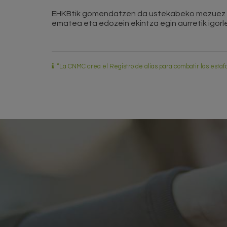
EHKBtik gomendatzen da ustekabeko mezuez m
ematea eta edozein ekintza egin aurretik igo
“La CNMC crea el Registro de alias para combatir las esta