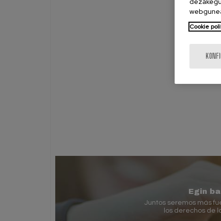
dezakegu 
webgunea
Cookie poli
KONF
Egin b
Juntos seremos más fue
los derechos de 