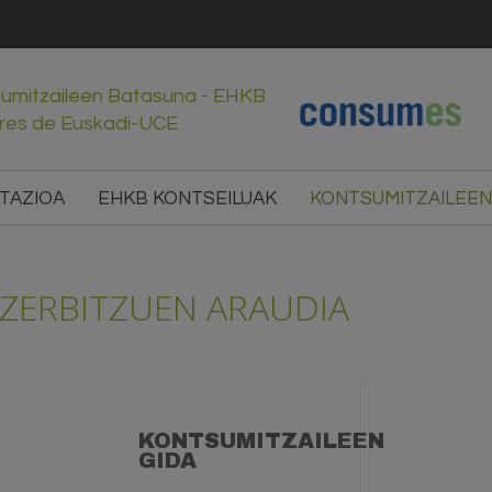
sumitzaileen Batasuna - EHKB
res de Euskadi-UCE
TAZIOA
EHKB KONTSEILUAK
KONTSUMITZAILEEN
ZERBITZUEN ARAUDIA
KONTSUMITZAILEEN
GIDA