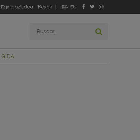
Egin bazkidea
Kexak
ES
EU
Bilaketa formularioa
Buscar
 GIDA