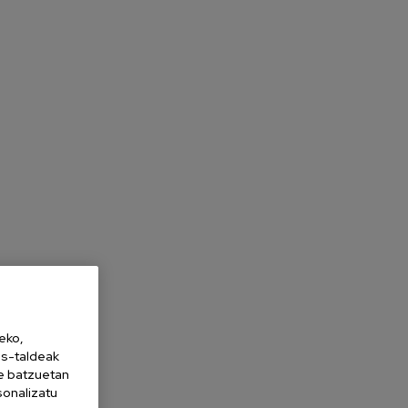
eko,
es-taldeak
ne batzuetan
sonalizatu