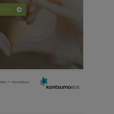
IDEA
itika
Kontaktua