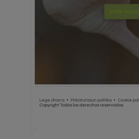
EGIN BAZK
Lege oharra
Pribatutasun politika
Cookie pol
Copyright Todos los derechos reservados.