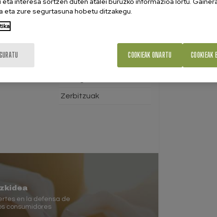
eta interesa sortzen duten atalei buruzko informazioa lortu. Gainer
 eta zure segurtasuna hobetu ditzakegu.
Kontsumorako kredituak
tika
Merkataritza
Osasuna
IGURATU
COOKIEAK ONARTU
COOKIEAK 
Telekomunikazioak
Tren-garraioa
Zerbitzuak
azkidea
rtes en la defensa de
los consumidores