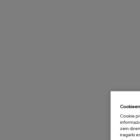
Cookieen 
Cookie pr
informazi
zein dire
iragarki 