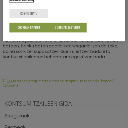
eteten badut?
KONFIGURATU
Zein da eskaintza honen benetako kostua?
COOKIEAK ONARTU
COOKIEAK BAZTERTU
Erakunde desberdinen artean konparatzea, letra txikia
arretaz irakurtzea eta informazio guztia idatziz eskatzea
funtsezko pausoak dira ezustekoak saihesteko. Azken
batean, banku baten oparia interesgarria izan daiteke,
baina soilik zer suposatzen duen ulertzen bada eta
kontsumitzailearen beharretara egokitzen bada.
“¿Qué debes preguntarte antes de aceptar un regalo del banco?” –
Consumer
KONTSUMITZAILEEN GIDA
Aseguruak
Bermeak