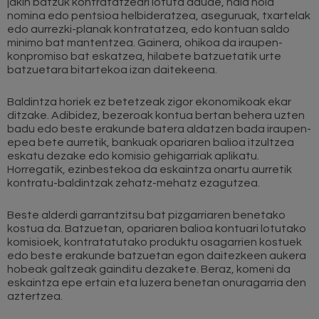
jakin batzuk kontratatzeari lotuta daude, hala nola
nomina edo pentsioa helbideratzea, aseguruak, txartelak
edo aurrezki-planak kontratatzea, edo kontuan saldo
minimo bat mantentzea. Gainera, ohikoa da iraupen-
konpromiso bat eskatzea, hilabete batzuetatik urte
batzuetara bitartekoa izan daitekeena.
Baldintza horiek ez betetzeak zigor ekonomikoak ekar
ditzake. Adibidez, bezeroak kontua bertan behera uzten
badu edo beste erakunde batera aldatzen bada iraupen-
epea bete aurretik, bankuak opariaren balioa itzultzea
eskatu dezake edo komisio gehigarriak aplikatu.
Horregatik, ezinbestekoa da eskaintza onartu aurretik
kontratu-baldintzak zehatz-mehatz ezagutzea.
Beste alderdi garrantzitsu bat pizgarriaren benetako
kostua da. Batzuetan, opariaren balioa kontuari lotutako
komisioek, kontratatutako produktu osagarrien kostuek
edo beste erakunde batzuetan egon daitezkeen aukera
hobeak galtzeak gainditu dezakete. Beraz, komeni da
eskaintza epe ertain eta luzera benetan onuragarria den
aztertzea.