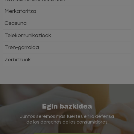
Merkataritza
Osasuna
Telekomunikazioak
Tren-garraioa
Zerbitzuak
Egin bazkidea
Juntos seremos más fuertes en la defensa
de los derechos de los consumidores