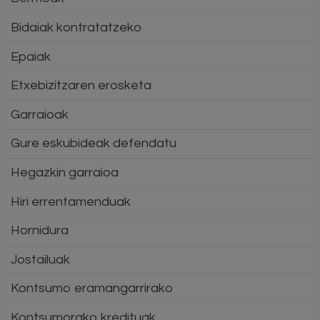
Bidaiak kontratatzeko
Epaiak
Etxebizitzaren erosketa
Garraioak
Gure eskubideak defendatu
Hegazkin garraioa
Hiri errentamenduak
Hornidura
Jostailuak
Kontsumo eramangarrirako
Kontsumorako kredituak