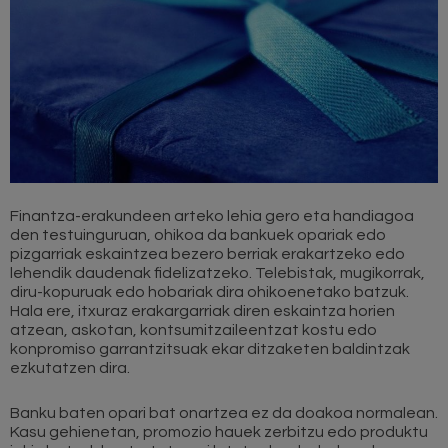
Finantza-erakundeen arteko lehia gero eta handiagoa
den testuinguruan, ohikoa da bankuek opariak edo
pizgarriak eskaintzea bezero berriak erakartzeko edo
lehendik daudenak fidelizatzeko. Telebistak, mugikorrak,
diru-kopuruak edo hobariak dira ohikoenetako batzuk.
Hala ere, itxuraz erakargarriak diren eskaintza horien
atzean, askotan, kontsumitzaileentzat kostu edo
konpromiso garrantzitsuak ekar ditzaketen baldintzak
ezkutatzen dira.
Banku baten opari bat onartzea ez da doakoa normalean.
Kasu gehienetan, promozio hauek zerbitzu edo produktu