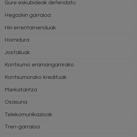
Gure eskubideak defendatu
Hegazkin garraioa
Hiri errentamenduak
Hornidura
Jostailuak
Kontsumo eramangarrirako
Kontsumorako kredituak
Merkataritza
Osasuna
Telekomunikazioak
Tren-garraioa