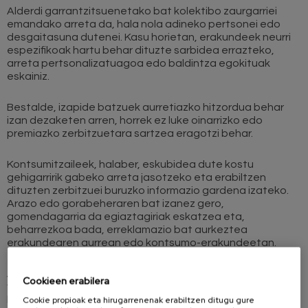
Alderdi garrantzitsuenetako bat kolektibo zaurgarriei
emandako arreta da, hala nola adineko pertsonei edo
desgaitasuna dutenei. Kasu horietan, erakundeek neurri
espezifikoak hartu behar dituzte sarbidea errazteko,
arreta pertsonalizatuagoa edo baldintza egokituak
eskainiz.
Bestalde, izapide batzuek aurretiazko hitzordua behar
izan dezaketen arren, horrek ez luke oinarrizko edo
premiazko zerbitzuetara sartzea eragotzi behar.
Kontsumitzaileek, halaber, eskubidea dute kostu
gehigarririk gabeko arreta jasotzeko eta erabiltzen
dituzten zerbitzuei buruzko informazio gardena izateko.
Arazo edo gorabeheraren bat izanez gero,
gomendagarria da egiaztagiriak eskatzea eta,
beharrezkoa bada, erreklamazio bat aurkeztea
erakundearen aurrean edo kontsumo-erakundeetan.
Azken batean, arreta presentziala funtsezkoa da
Cookieen erabilera
finantza-inklusioa bermatzeko eta pertsona guztiek
banku-zerbitzuetara baldintza berdinetan sarbidea izan
Cookie propioak eta hirugarrenenak erabiltzen ditugu gure