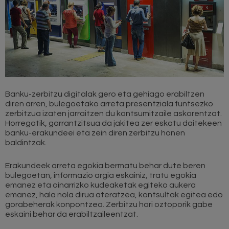
Banku-zerbitzu digitalak gero eta gehiago erabiltzen
diren arren, bulegoetako arreta presentziala funtsezko
zerbitzua izaten jarraitzen du kontsumitzaile askorentzat.
Horregatik, garrantzitsua da jakitea zer eskatu daitekeen
banku-erakundeei eta zein diren zerbitzu honen
baldintzak.
Erakundeek arreta egokia bermatu behar dute beren
bulegoetan, informazio argia eskainiz, tratu egokia
emanez eta oinarrizko kudeaketak egiteko aukera
emanez, hala nola dirua ateratzea, kontsultak egitea edo
gorabeherak konpontzea. Zerbitzu hori oztoporik gabe
eskaini behar da erabiltzaileentzat.