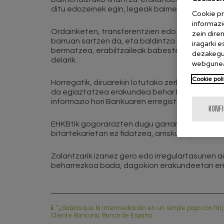
ditu edozeinek egin, legeak baimena eta gain
Cookie pr
informazi
Ordainketen, transferentzien edo nazioarteko 
zein dire
barruan sartzen da, eta baldintza legal zorrot
iragarki 
bermatzea, erabiltzaileak babestea eta iruzurr
dezakegu 
delarik.
webgunea
Cookie poli
Horregatik, diruarekin lotutako zerbitzuak erab
da egiaztatzea erakundea behar bezala baime
informazio hori Bankuaren erregistro ofizialeta
KONF
EHKBtik gogorarazten dugu garrantzitsua dela
bitartekarietan ez fidatzea, arriskuan jar bait
Zalantzarik izanez gero edo irregulartasunen 
beharrezkoa bada, dagokion erakundeetan er
“¿Sabías que la intermediación en un simple pago con tarje
Cliente Bancario, Banco de España.