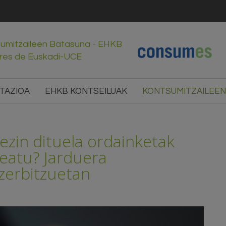
sumitzaileen Batasuna - EHKB
res de Euskadi-UCE
TAZIOA
EHKB KONTSEILUAK
KONTSUMITZAILEEN
ezin dituela ordainketak
deatu? Jarduera
zerbitzuetan