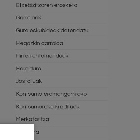
Etxebizitzaren erosketa
Garraioak
Gure eskubideak defendatu
Hegazkin garraioa
Hiri errentamenduak
Hornidura
Jostailuak
Kontsumo eramangarrirako
Kontsumorako kredituak
Merkataritza
Osasuna