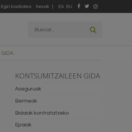
Egin bazkidea
Kexak
ES
EU
Bilaketa formularioa
Buscar
 GIDA
KONTSUMITZAILEEN GIDA
Aseguruak
Bermeak
Bidaiak kontratatzeko
Epaiak