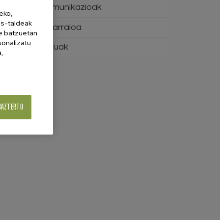
Telekomunikazioak
eko,
es-taldeak
Tren-garraioa
ne batzuetan
sonalizatu
Zerbitzuak
a,
BAZTERTU