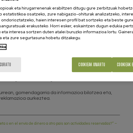
begiratzea duten erakundeetara mugatzen baititu.
opioak eta hirugarrenenak erabiltzen ditugu gure zerbitzuak hobetz
o estatistikoa osatzeko, zure nabigazio-ohiturak analizatzeko, inter
diru-bidalketen bitartekaritza ordainketa-zerbitzuen
n ondorioztatzeko, haien interesen profil bat sortzeko eta beste gu
zak bete behar dira. Helburua eragiketen segurtasuna
esanguratsuak erakusteko. Horri esker, eskaintzen dugun edukia pert
a edo diru-zuriketaren gisako arriskuak saihestea
eta interesa sortzen duten atalei buruzko informazioa lortu. Gainer
 eta zure segurtasuna hobetu ditzakegu.
tika
ili aurretik —bereziki ingurune digitalean— funtsezkoa
nduta eta gainbegiratuta dagoela. Espainian,
n kontsulta daiteke.
IGURATU
COOKIEAK ONARTU
COOKIEAK 
 kontu handiz jokatzea eta baimenik gabeko
ezakete gure diruaren segurtasuna.
aurrean, gomendagarria da informazioa bilatzea eta,
reklamazioa aurkeztea.
ta o en el envío de dinero a otro país son actividades reservadas?” –