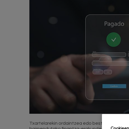
Txartelarekin ordaintzea edo beste herrialde 
Cookieen 
baimendutako finantza-erakundeen esku-hartz