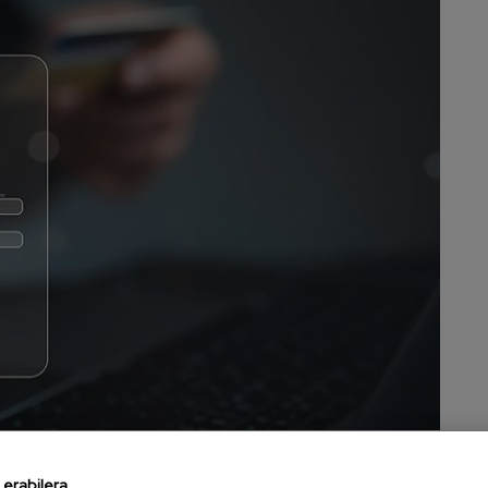
batera dirua bidaltzea bezalako eguneroko eragiketek
erabilera
ea eskatzen dute. Jarduera horiek ezin