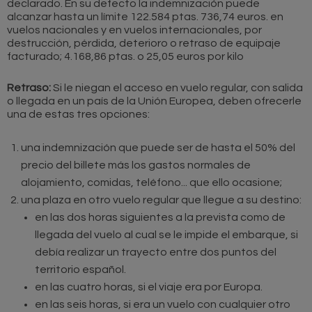
declarado. En su defecto la indemnización puede
alcanzar hasta un límite 122.584 ptas. 736,74 euros. en
vuelos nacionales y en vuelos internacionales, por
destrucción, pérdida, deterioro o retraso de equipaje
facturado; 4.168,86 ptas. o 25,05 euros por kilo
Retraso:
Si le niegan el acceso en vuelo regular, con salida
o llegada en un país de la Unión Europea, deben ofrecerle
una de estas tres opciones:
una indemnización que puede ser de hasta el 50% del
precio del billete más los gastos normales de
alojamiento, comidas, teléfono... que ello ocasione;
una plaza en otro vuelo regular que llegue a su destino:
en las dos horas siguientes a la prevista como de
llegada del vuelo al cual se le impide el embarque, si
debía realizar un trayecto entre dos puntos del
territorio español.
en las cuatro horas, si el viaje era por Europa.
en las seis horas, si era un vuelo con cualquier otro