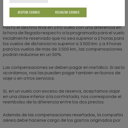
300 euros (50.000 ptas. aproximadamente) para los
vuelos de más de 3.500 km.
ACEPTAR COOKIES
RECHAZAR COOKIES
Cuando el transportista aéreo nos ofrezca la conducción
hasta el destino final en otro vuelo con una diferencia en
la hora de llegada respecto a la programada para el vuelo
inicialmente reservado que no sea superior a 2 horas para
los vuelos de distancia no superior a 3.500 km. y a 4 horas
para los vuelos de más de 3.500 km., las compensaciones
podrán reducirse en un 50%.
Las compensaciones se deben pagar en metálico. Si así lo
acordamos, nos las pueden pagar también en bonos de
viaje o en otros servicios.
Si, en un vuelo con exceso de reserva, aceptamos viajar
en una clase inferior a la contratada, nos corresponde el
reembolso de la diferencia entre los dos precios.
Además de las compensaciones reseñadas, la compañía
aérea debe hacerse cargo de los gastos originados por: