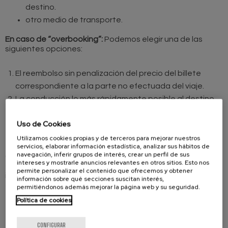
destino.
otro medio de transporte.
En caso de “overbooking”:
Podemos elegir una de las
siguientes opciones:
El reembolso sin penalización del precio del billete
correspondiente a la parte no efectuada del viaje.
La conducción lo más rápidamente posible al destino
final.
Uso de Cookies
La conducción en una fecha posterior que nos
convenga.
Utilizamos cookies propias y de terceros para mejorar nuestros
servicios, elaborar información estadística, analizar sus hábitos de
navegación, inferir grupos de interés, crear un perfil de sus
Con independencia de la solución de las anteriores que
intereses y mostrarle anuncios relevantes en otros sitios. Esto nos
elijamos, la compañía aérea debe pagarnos
permite personalizar el contenido que ofrecemos y obtener
inmediatamente después de la denegación del
información sobre qué secciones suscitan interés,
embarque una compensación mínima igual a:
permitiéndonos además mejorar la página web y su seguridad.
Política de cookies
150 euros (25.000 ptas. aproximadamente) para los
vuelos de distancia no superior a 3.500 km.
CONFIGURAR