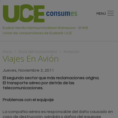
MENÚ
Euskal Herriko Kontsumitzaileen Batasuna - EHKB
Union de consumidores de Euskadi-UCE
Usted está aquí
Inicio
/
Guía del consumidor
/
Aviación
Viajes En Avión
Jueves, Noviembre 3, 2011
El segundo sector que más reclamaciones origina.
El transporte aéreo por detrás de las
telecomunicaciones.
Problemas con el equipaje
La compañía aérea es responsable del daño causado en
caso de destrucción, pérdida o daños del equipaje