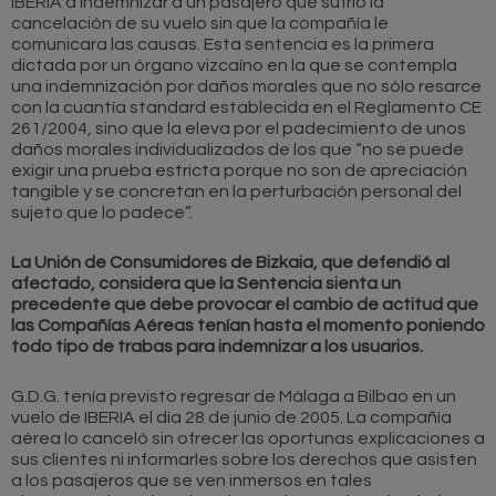
IBERIA a indemnizar a un pasajero que sufrió la
cancelación de su vuelo sin que la compañía le
comunicara las causas. Esta sentencia es la primera
dictada por un órgano vizcaíno en la que se contempla
una indemnización por daños morales que no sólo resarce
con la cuantía standard establecida en el Reglamento CE
261/2004, sino que la eleva por el padecimiento de unos
daños morales individualizados de los que “no se puede
exigir una prueba estricta porque no son de apreciación
tangible y se concretan en la perturbación personal del
sujeto que lo padece”.
La Unión de Consumidores de Bizkaia, que defendió al
afectado, considera que la Sentencia sienta un
precedente que debe provocar el cambio de actitud que
las Compañías Aéreas tenían hasta el momento poniendo
todo tipo de trabas para indemnizar a los usuarios.
G.D.G. tenía previsto regresar de Málaga a Bilbao en un
vuelo de IBERIA el día 28 de junio de 2005. La compañía
aérea lo canceló sin ofrecer las oportunas explicaciones a
sus clientes ni informarles sobre los derechos que asisten
a los pasajeros que se ven inmersos en tales