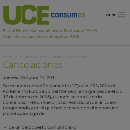
MENÚ
Euskal Herriko Kontsumitzaileen Batasuna - EHKB
Union de consumidores de Euskadi-UCE
Usted está aquí
Inicio
/
Guía del consumidor
/
Aviación
Cancelaciones
Jueves, Octubre 27, 2011
De acuerdo con el Reglamento (CE) núm. 261/2004 del
Parlamento Europeo y del Consejo (en vigor desde el día
17 de febrero de 2005), cuando se produzca la
cancelación de un vuelo (la no realización de un vuelo
programado y en el que había reservada al menos una
plaza) que salga de
de un aeropuerto comunitario o