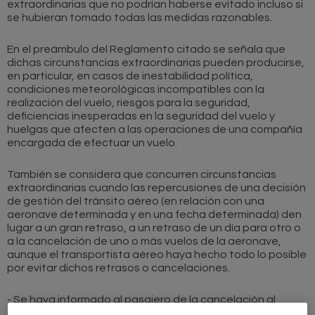
extraordinarias que no podrían haberse evitado incluso si
se hubieran tomado todas las medidas razonables.
En el preámbulo del Reglamento citado se señala que
dichas circunstancias extraordinarias pueden producirse,
en particular, en casos de inestabilidad política,
condiciones meteorológicas incompatibles con la
realización del vuelo, riesgos para la seguridad,
deficiencias inesperadas en la seguridad del vuelo y
huelgas que afecten a las operaciones de una compañía
encargada de efectuar un vuelo.
También se considera que concurren circunstancias
extraordinarias cuando las repercusiones de una decisión
de gestión del tránsito aéreo (en relación con una
aeronave determinada y en una fecha determinada) den
lugar a un gran retraso, a un retraso de un día para otro o
a la cancelación de uno o más vuelos de la aeronave,
aunque el transportista aéreo haya hecho todo lo posible
por evitar dichos retrasos o cancelaciones.
- Se haya informado al pasajero de la cancelación al
menos con 2 semanas de antelación con respecto a la