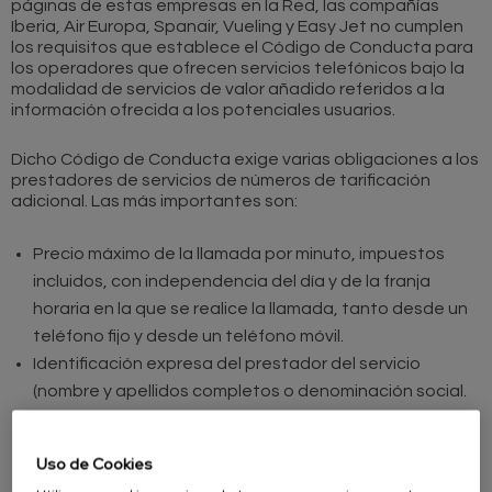
páginas de estas empresas en la Red, las compañías
Iberia, Air Europa, Spanair, Vueling y Easy Jet no cumplen
los requisitos que establece el Código de Conducta para
los operadores que ofrecen servicios telefónicos bajo la
modalidad de servicios de valor añadido referidos a la
información ofrecida a los potenciales usuarios.
Dicho Código de Conducta exige varias obligaciones a los
prestadores de servicios de números de tarificación
adicional. Las más importantes son:
Precio máximo de la llamada por minuto, impuestos
incluidos, con independencia del día y de la franja
horaria en la que se realice la llamada, tanto desde un
teléfono fijo y desde un teléfono móvil.
Identificación expresa del prestador del servicio
(nombre y apellidos completos o denominación social.
Domicilio a efectos de notificación que permita a los
usuarios dirigir una consulta o reclamación respecto al
Uso de Cookies
servicio.