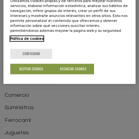
Utilizamos cookies propias y de terceros para mejorar nuestros
servicios, elaborar información estadística, analizar sus hábitos de
En consecuencia, el Instituto Nacional de Consumo ha
navegación, inferir grupos de interés, crear un perfil de sus
remitido las páginas en que ha encontrado
intereses y mostrarle anuncios relevantes en otros sitios. Esto nos
irregularidades a la Presidencia de la Comisión de
permite personalizar el contenido que ofrecemos y obtener
Supervisión de los Servicios de Tarificación Adicional
información sobre qué secciones suscitan interés,
solicitando que se realicen las correspondientes
permitiéndonos además mejorar la página web y su seguridad.
comprobaciones y se le informe de los resultados.
Política de cookies
CONFIGURAR
GUÍA DEL CONSUMIDOR
ACEPTAR COOKIES
RECHAZAR COOKIES
Aviación
Servicios Bancarios
Comercio
Suministros
Ferrocarril
Juguetes