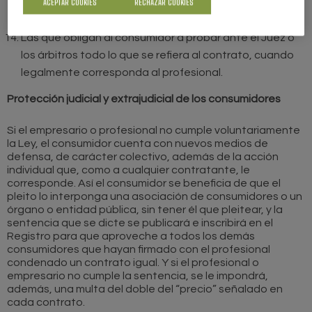
ACEPTAR COOKIES
RECHAZAR COOKIES
Juez situado en una ciudad distinta de aquella donde
reside el consumidor.
Las que obligan al consumidor a probar ante el Juez o
los árbitros todo lo que se refiera al contrato, cuando
legalmente corresponda al profesional.
Protección judicial y extrajudicial de los consumidores
Si el empresario o profesional no cumple voluntariamente
la Ley, el consumidor cuenta con nuevos medios de
defensa, de carácter colectivo, además de la acción
individual que, como a cualquier contratante, le
corresponde. Así el consumidor se beneficia de que el
pleito lo interponga una asociación de consumidores o un
órgano o entidad pública, sin tener él que pleitear, y la
sentencia que se dicte se publicará e inscribirá en el
Registro para que aproveche a todos los demás
consumidores que hayan firmado con el profesional
condenado un contrato igual. Y si el profesional o
empresario no cumple la sentencia, se le impondrá,
además, una multa del doble del “precio” señalado en
cada contrato.