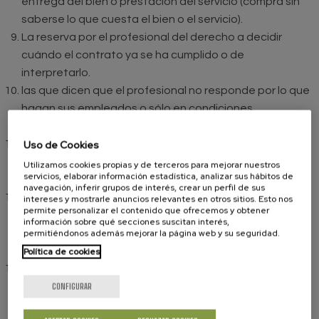
entrega del bien o prestación del servicio (compra sin
saberse lo que cuesta el bien o el servicio).
La reserva por el profesional del derecho a decidir
cuándo el contrato ya se ha cumplido o de
interpretarlo.
las que dicen que el profesional no responde por lo que
hagan sus empleados o sólo en condiciones
especiales.
Uso de Cookies
Las que exigen el cumplimiento del consumidor sin
comprometerse a lo mismo el profesional (paga
Utilizamos cookies propias y de terceros para mejorar nuestros
servicios, elaborar información estadística, analizar sus hábitos de
adelantada).
navegación, inferir grupos de interés, crear un perfil de sus
Las que autorizan al profesional a “transmitir” o ceder
intereses y mostrarle anuncios relevantes en otros sitios. Esto nos
permite personalizar el contenido que ofrecemos y obtener
el contrato, para que sea otro el que cumpla frente al
información sobre qué secciones suscitan interés,
permitiéndonos además mejorar la página web y su seguridad.
consumidor, disminuyendo las garantías de éste y sin su
consentimiento.
Política de cookies
Las que limitan o suprimen el derecho del consumidor a
CONFIGURAR
acudir al Juez, estableciendo un arbitraje distinto del
de consumo o no regulado legalmente, o señalan un