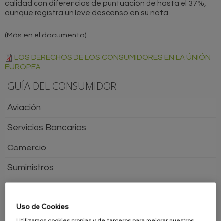
calidad con diferencias de puntuación de hasta el 37%,
aunque registra un leve descenso en su nota.
(Más en el documento).
LOS DERECHOS DE LOS CONSUMIDORES EN LA ÚNIÓN
EUROPEA
GUÍA DEL CONSUMIDOR
Aviación
Servicios Bancarios
Comercio
Suministros
Ferrocarril
Uso de Cookies
Juguetes
Utilizamos cookies propias y de terceros para mejorar nuestros