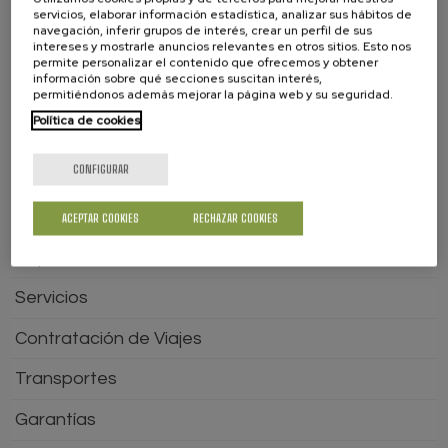
Sanidad
servicios, elaborar información estadística, analizar sus hábitos de
navegación, inferir grupos de interés, crear un perfil de sus
intereses y mostrarle anuncios relevantes en otros sitios. Esto nos
Consumo Sostenible
permite personalizar el contenido que ofrecemos y obtener
información sobre qué secciones suscitan interés,
Seguros
permitiéndonos además mejorar la página web y su seguridad.
Política de cookies
Sentencias
CONFIGURAR
Vivienda
Defender nuestros Derechos
ACEPTAR COOKIES
RECHAZAR COOKIES
Alquiler de Vivienda
Servicios
Contratación de Viajes
Transportes
Garantías