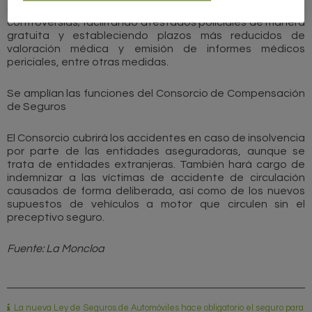
cualquier alternativa extrajudicial de resolución de
controversias; facilitando atestados policiales de manera
gratuita y estableciendo plazos más reducidos de
valoración médica y emisión de informes médicos
periciales, entre otras medidas.
Se amplían las funciones del Consorcio de Compensación
de Seguros
El Consorcio cubrirá los accidentes en caso de insolvencia
por parte de las entidades aseguradoras, aunque se
trata de entidades extranjeras. También hará cargo de
indemnizar a las víctimas de accidente de circulación
causados de forma deliberada, así como de los nuevos
supuestos de vehículos a motor que circulen sin el
preceptivo seguro.
Fuente: La Moncloa
La nueva Ley de Seguros de Automóviles hace obligatorio el seguro para