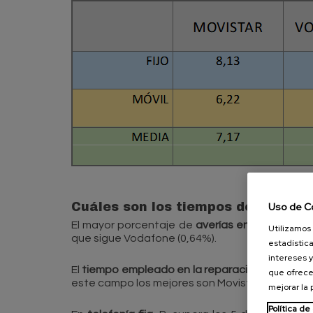
Uso de C
Cuáles son los tiempos de reparac
El mayor porcentaje de
averías en Internet
es 
Utilizamos 
que sigue Vodafone (0,64%).
estadística
intereses y
El
tiempo empleado en la reparación de averí
que ofrece
este campo los mejores son Movistar (46 h) y Tel
mejorar la
Política de