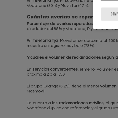
En
telefonía fija,
R, supera los 5 días (130 h) 
Vodafone (30 h) y Movistar (47 h).
CONF
Cuántas averías se reparan en el p
P
orcentaje de averías reparadas en el tiempo
alrededor del 85% y Vodafone, R y Telecable s
En
telefonía fija
, Movistar se aproxima al 100
muestra un registro muy bajo (78%).
Y cuál es el volumen de reclamaciones según la
En
servicios convergentes
, el menor volumen e
próximo a 2 o a 1,50.
El grupo Orange (6,29), tiene el menor
volumen d
Másmóvil.
En cuanto a las
reclamaciones móviles
, el gr
Vodafone duplica esa referencia y el grupo Ora