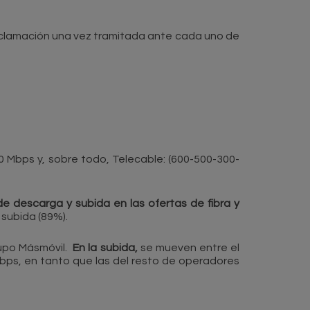
 reclamación una vez tramitada ante cada uno de
0 Mbps y, sobre todo, Telecable: (600-500-300-
e descarga y subida en las ofertas de fibra y
 subida (89%).
rupo Másmóvil.
En la subida,
se mueven entre el
bps, en tanto que las del resto de operadores