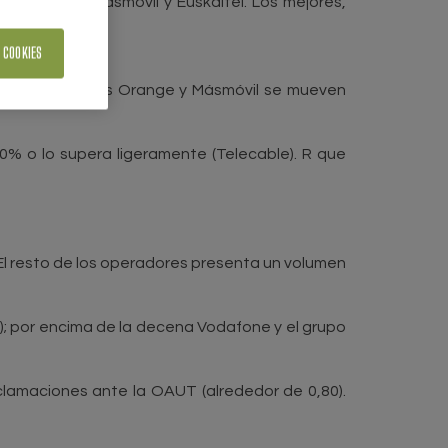
ías el grupo Másmóvil y Euskaltel. Los mejores,
 COOKIES
ltel y los grupos Orange y Másmóvil se mueven
90% o lo supera ligeramente (Telecable). R que
. El resto de los operadores presenta un volumen
4); por encima de la decena Vodafone y el grupo
eclamaciones ante la OAUT (alrededor de 0,80).