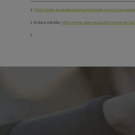
https://www.euskadikokontsumitzaileak.com/es/actualidad/
Enlace estudio:
https://www.adeces.org/las-claves-de-las