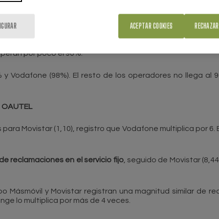
y el grupo Orange se acerca a ellos (113 h)
.
Cerca de los 4 d
IGURAR
ACEPTAR COOKIES
RECHAZAR
lazo que dice el operador
 objetivo en Internet
: Movistar se aproxima al 100%, Euska
uperan por poco el 90%.
% y Vodafone (98%). El resto de los operadores no llega al 
OAUTEL
s para Movistar (1,10), registro que Vodafone multiplica por 6
e reclamaciones en el servicio fijo
, seguido de Movistar (8,4
upo Másmóvil y Movistar registran una magnitud similar de r
nge lo multiplica por más de 4 veces.