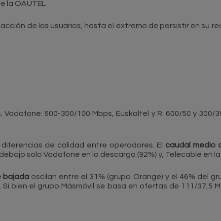
te la OAUTEL
acción de los usuarios, hasta el extremo de persistir en su
s. Vodafone: 600-300/100 Mbps, Euskaltel y R: 600/50 y 300/3
diferencias de calidad entre operadores. El
caudal medio d
 debajo solo Vodafone en la descarga (92%) y, Telecable en la
e bajada
oscilan entre el 31% (grupo Orange) y el 46% del g
 Si bien el grupo Másmóvil se basa en ofertas de 111/37,5 M