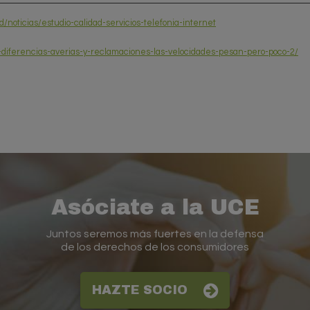
noticias/estudio-calidad-servicios-telefonia-internet
-diferencias-averias-y-reclamaciones-las-velocidades-pesan-pero-poco-2/
Asóciate a la UCE
Juntos seremos más fuertes en la defensa
de los derechos de los consumidores
HAZTE SOCIO