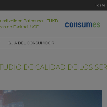
Hazte 
sumitzaileen Batasuna - EHKB
res de Euskadi-UCE
E
GUÍA DEL CONSUMIDOR
UDIO DE CALIDAD DE LOS SER