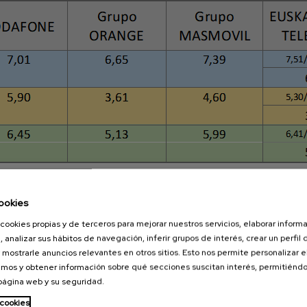
ookies
ión de averías
para Telecable (2,59%), seguido muy de cerca por Euskaltel (
cookies propias y de terceros para mejorar nuestros servicios, elaborar inform
, analizar sus hábitos de navegación, inferir grupos de interés, crear un perfil 
 mostrarle anuncios relevantes en otros sitios. Esto nos permite personalizar 
as
en
Internet,
los tiempos pueden superar las 100 h (4 días), 
mos y obtener información sobre qué secciones suscitan interés, permitién
ecable (52 h).
 página web y su seguridad.
 cookies