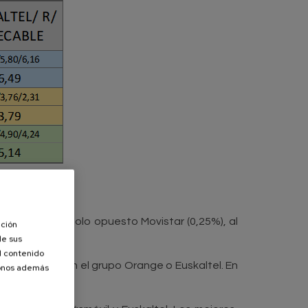
2,54%). En el polo opuesto Movistar (0,25%), al
ación
de sus
el contenido
como ocurre con el grupo Orange o Euskaltel. En
donos además