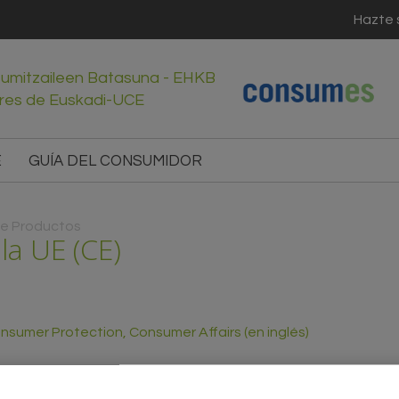
Hazte 
sumitzaileen Batasuna - EHKB
res de Euskadi-UCE
E
GUÍA DEL CONSUMIDOR
de Productos
la UE (CE)
sumer Protection, Consumer Affairs (en inglés)