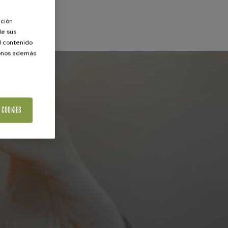
ación
de sus
el contenido
donos además
 COOKIES