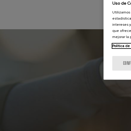
Uso de C
Utilizamos 
estadística
intereses y
que ofrece
mejorar la
Política de
CONF