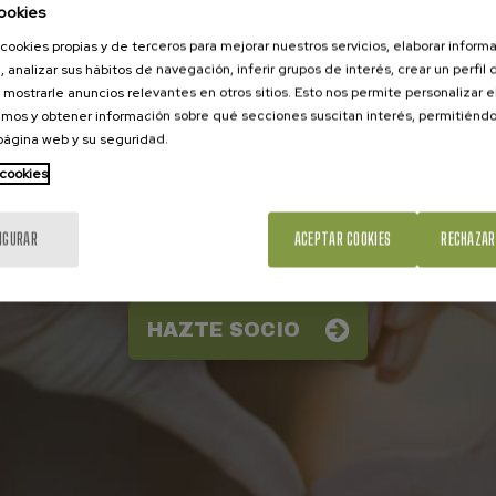
ookies
cookies propias y de terceros para mejorar nuestros servicios, elaborar inform
, analizar sus hábitos de navegación, inferir grupos de interés, crear un perfil 
 mostrarle anuncios relevantes en otros sitios. Esto nos permite personalizar 
mos y obtener información sobre qué secciones suscitan interés, permitién
 página web y su seguridad.
 cookies
Asóciate a la UCE
IGURAR
ACEPTAR COOKIES
RECHAZAR
Juntos seremos más fuertes en la defensa
de los derechos de los consumidores
HAZTE SOCIO