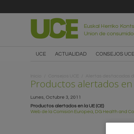
Euskal Herriko Kont
Union de consumido
UCE
ACTUALIDAD
CONSEJOS UC
Usted está aquí
Inicio
/
Consejos UCE
/
Alertas destacadas 
Productos alertados en 
Lunes, Octubre 3, 2011
Productos alertados en la UE (CE)
Web de la Comisión Europea, DG Health and Con