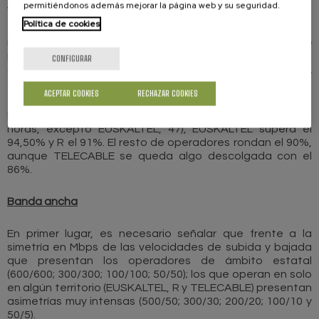
permitiéndonos además mejorar la página web y su seguridad.
VODAFONE, 0,89%.
Política de cookies
MASMOVIL supera las 115 horas en el
tiempo de
reparación de averías
y TELECABLE las 103. ORANGE se
CONFIGURAR
aproxima a las 100 horas. En el otro extremo, EUSKALTEL
emplea 47 horas.
ACEPTAR COOKIES
RECHAZAR COOKIES
En cuanto a las
averías reparadas en el plazo objetivo
(48
horas, excepto EUSKALTEL, 47), EUSKALTEL supera el
94,50% y R el 91%. El resto de operadores rondan el 90%,
aunque TELECABLE se queda algo descolgada con el
86%.
Banda ancha
En primer lugar, es necesario señalar que frente a la
simetría en Mbps de las velocidades de subida y bajada
que presentan los operadores de ámbito estatal
(600/600; 300/300; 100/100; 50/50); los que operan en solo
en algún territorio (EUSKALTEL, R y TELECABLE) presentan
asimetrías muy intensas (500/50; 300/30; 200/20; 100/10 y
50/5).