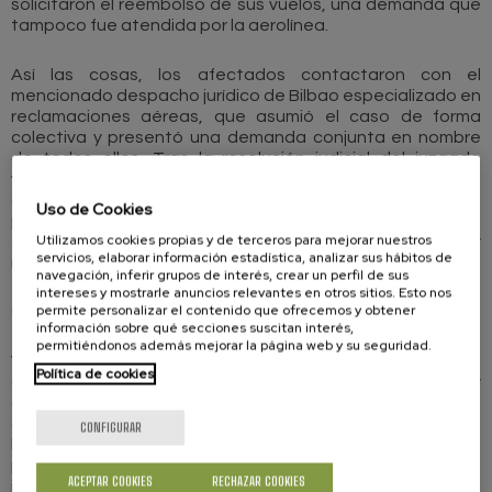
solicitaron el reembolso de sus vuelos, una demanda que
tampoco fue atendida por la aerolínea.
Así las cosas, los afectados contactaron con el
mencionado despacho jurídico de Bilbao especializado en
reclamaciones aéreas, que asumió el caso de forma
colectiva y presentó una demanda conjunta en nombre
de todos ellos. Tras la resolución judicial del juzgado
vizcaíno, la compañía deberá abonar 4.800 euros en
concepto de compensación por la cancelación (400 euros
Uso de Cookies
por persona), además de 2.960 euros por gastos
Utilizamos cookies propias y de terceros para mejorar nuestros
extraordinarios como hoteles no disfrutados, taxis y
servicios, elaborar información estadística, analizar sus hábitos de
manutención.
navegación, inferir grupos de interés, crear un perfil de sus
intereses y mostrarle anuncios relevantes en otros sitios. Esto nos
permite personalizar el contenido que ofrecemos y obtener
Costas judiciales
información sobre qué secciones suscitan interés,
permitiéndonos además mejorar la página web y su seguridad.
Vueling deberá también pagarles 3.706,79 euros más en
Política de cookies
concepto de reembolso de los billetes no utilizados y
otros 2.400 euros en concepto de daños morales, a razón
de 200 euros por pasajero. Además, el juzgado condena a
CONFIGURAR
la compañía al pago de los intereses legales desde la
primera reclamación extrajudicial y a asumir las costas
ACEPTAR COOKIES
RECHAZAR COOKIES
judiciales.