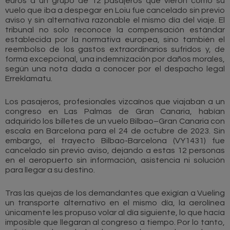
euros a un grupo de 12 pasajeros que vieron cómo su
vuelo que iba a despegar en Loiu fue cancelado sin previo
aviso y sin alternativa razonable el mismo día del viaje. El
tribunal no solo reconoce la compensación estándar
establecida por la normativa europea, sino también el
reembolso de los gastos extraordinarios sufridos y, de
forma excepcional, una indemnización por daños morales,
según una nota dada a conocer por el despacho legal
Erreklamatu.
Los pasajeros, profesionales vizcaínos que viajaban a un
congreso en Las Palmas de Gran Canaria, habían
adquirido los billetes de un vuelo Bilbao–Gran Canaria con
escala en Barcelona para el 24 de octubre de 2023. Sin
embargo, el trayecto Bilbao-Barcelona (VY1431) fue
cancelado sin previo aviso, dejando a estas 12 personas
en el aeropuerto sin información, asistencia ni solución
para llegar a su destino.
Tras las quejas de los demandantes que exigían a Vueling
un transporte alternativo en el mismo día, la aerolínea
únicamente les propuso volar al día siguiente, lo que hacía
imposible que llegaran al congreso a tiempo. Por lo tanto,