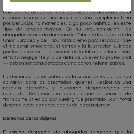
Uno de los aspectos más destacables del caso es el
reconocimiento de una indemnización complementaria
por perjuicios no materiales, algo poco habitual en este
tipo de procedimientos. En su argumentación, los
abogados citaron la doctrina del Tribunal de Justicia de la
Unión Europea y del Tribunal Supremo para respaldar que
el malestar emocional, el estrés y la frustración sufridos
por los pasajeros —derivados de la falta de información,
el trato negligente y la pérdida de un evento profesional
— deben ser considerados como daños indemnizables.
La demanda denunciaba que la situación vivida fue «un
calvario» para los afectados, quienes «recibieron una
nefasta atención» y quedaron desprotegidos por
completo. Se menciona además que el servicio de
transporte ofrecido por Vueling fue prestado «con total
desprecio por las necesidades de los pasajeros».
Derechos de los viajeros
El mismo despacho de abogados recuerda que la