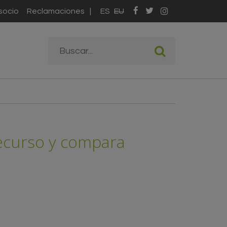
socio
Reclamaciones
ES
EU
Formulario de
Buscar
búsqueda
Recurso y compara