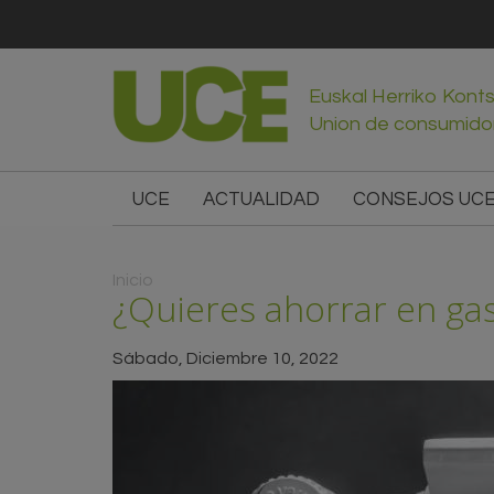
Euskal Herriko Kont
Union de consumido
UCE
ACTUALIDAD
CONSEJOS UC
Usted está aquí
Inicio
¿Quieres ahorrar en ga
Sábado, Diciembre 10, 2022