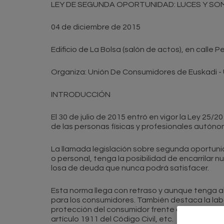
LEY DE SEGUNDA OPORTUNIDAD: LUCES Y SOM
04 de diciembre de 2015
Edificio de La Bolsa (salón de actos), en calle Pe
Organiza: Unión De Consumidores de Euskadi 
INTRODUCCIÓN
El 30 de julio de 2015 entró en vigor la Ley 25
de las personas físicas y profesionales autóno
La llamada legislación sobre segunda oportunid
o personal, tenga la posibilidad de encarrilar 
losa de deuda que nunca podrá satisfacer.
Esta norma llega con retraso y aunque tenga al
para los consumidores. También destaca la labor
protección del consumidor frente a cláusulas ba
artículo 1911 del Código Civil, etc.