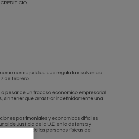
CREDITICIO.
 como norma jurídica que regula la insolvencia
7 de febrero.
a, a pesar de un fracaso económico empresarial
s, sin tener que arrastrar indefinidamente una
ciones patrimoniales y económicas difíciles
al de Justicia de la U.E. en la defensa y
ial universal de las personas físicas del