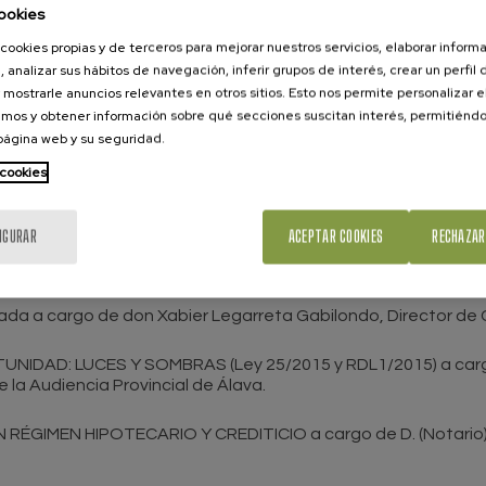
ookies
ebrados con los consumidores está generalizada la imposició
cookies propias y de terceros para mejorar nuestros servicios, elaborar inform
enen el carácter de abusivas bien por falta de transparencia 
, analizar sus hábitos de navegación, inferir grupos de interés, crear un perfil 
 mostrarle anuncios relevantes en otros sitios. Esto nos permite personalizar 
mos y obtener información sobre qué secciones suscitan interés, permitién
ades –segunda oportunidad y cláusulas bancarias abusivas- la
 página web y su seguridad.
los aspectos legales, sustantivos y procesales, que actualm
 cookies
IGURAR
ACEPTAR COOKIES
RECHAZAR
istentes inscritos.
rnada a cargo de don Xabier Legarreta Gabilondo, Director d
NIDAD: LUCES Y SOMBRAS (Ley 25/2015 y RDL1/2015) a cargo
e la Audiencia Provincial de Álava.
RÉGIMEN HIPOTECARIO Y CREDITICIO a cargo de D. (Notario