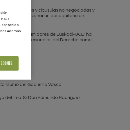
n de condiciones y cláusulas no negociadas y
ación
o bien por ocasionar un desequilibrio en
de sus
el contenido
donos además
 "Unión de Consumidores de Euskadi-UCE" ha
ente tanto profesionales del Derecho como
 COOKIES
e Consumo del Gobierno Vasco.
 del Ilmo. Sr Don Edmundo Rodríguez
)