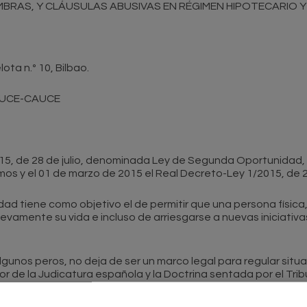
BRAS, Y CLÁUSULAS ABUSIVAS EN RÉGIMEN HIPOTECARIO Y 
lota n.º 10, Bilbao.
- UCE-CAUCE
/2015, de 28 de julio, denominada Ley de Segunda Oportunidad,
mos y el 01 de marzo de 2015 el Real Decreto-Ley 1/2015, de 2
ad tiene como objetivo el de permitir que una persona físic
nuevamente su vida e incluso de arriesgarse a nuevas iniciativa
gunos peros, no deja de ser un marco legal para regular situa
 de la Judicatura española y la Doctrina sentada por el Tribun
ncarias abusivas, la mitigación de la responsabilidad patrimon