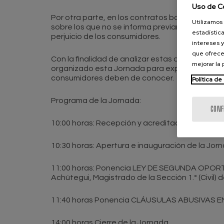
Uso de C
Por otra parte, en los contratos bancarios cel
Utilizamos 
sobre los que no se informa previamente que ti
estadística
perjuicio de los consumidores.
intereses y
que ofrece
Con la finalidad de analizar estas dos realid
mejorar la
organizado esta Jornada para explicar desde 
consumidores deben de conocer.
Política de
Programa de la Jornada:
CONF
10:00 horas: Recepción y acreditación de los as
10:30 horas: Apertura e inauguración de la Jo
11:00 horas: Ponencia LEY DE SEGUNDA OPORTU
Achútegui, Magistrado de la Sección 1.º (Civil) d
11:40 horas Ponencia CLÁUSULAS ABUSIVAS EN 
14:00 horas Cierre de la Jornada.