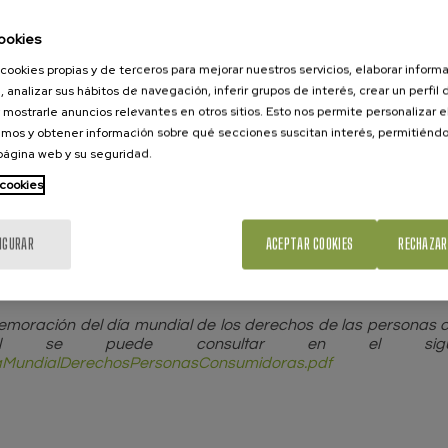
CCU
ookies
cookies propias y de terceros para mejorar nuestros servicios, elaborar inform
, analizar sus hábitos de navegación, inferir grupos de interés, crear un perfil 
 mostrarle anuncios relevantes en otros sitios. Esto nos permite personalizar 
idencia y los miembros del Consejo de Consumidores y Usuar
mos y obtener información sobre qué secciones suscitan interés, permitién
 página web y su seguridad.
uestras obligaciones de transparencia para con aquellos
 cookies
al y sus intentos de gobernanza; la defensa de los derechos de
ológico” y alegaciones medioambientales; cambio de paradig
a las personas consumidoras.
IGURAR
ACEPTAR COOKIES
RECHAZAR
o:
https://consumo-ccu.consumo.gob.es/dictamenes/memori
memoración del día mundial de los derechos de las personas
 el cual se puede consultar en el 
iaMundialDerechosPersonasConsumidoras.pdf