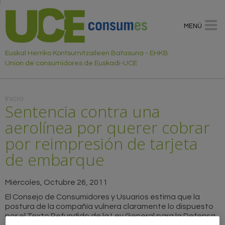
MENÚ
Euskal Herriko Kontsumitzaileen Batasuna - EHKB
Union de consumidores de Euskadi-UCE
Usted está aquí
Inicio
Sentencia contra una
aerolínea por querer cobrar
por reimpresión de tarjeta
de embarque
Miércoles, Octubre 26, 2011
El Consejo de Consumidores y Usuarios estima que la
postura de la compañía vulnera claramente lo dispuesto
por el Texto Refundido de la Ley General para la Defensa