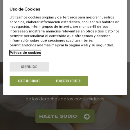
de los Consumidores y Usuarios
Uso de Cookies
La aerolínea está sometida a las leyes generales
Utilizamos cookies propias y de terceros para mejorar nuestros
internacionales, europeas y nacionales de navegación
servicios, elaborar información estadística, analizar sus hábitos de
aérea que obligan a expedir un billete al pasajero.
navegación, inferir grupos de interés, crear un perfil de sus
intereses y mostrarle anuncios relevantes en otros sitios. Esto nos
permite personalizar el contenido que ofrecemos y obtener
(Más información en el documento)
información sobre qué secciones suscitan interés,
permitiéndonos además mejorar la página web y su seguridad.
Comunicado
Política de cookies
CONFIGURAR
ACEPTAR COOKIES
RECHAZAR COOKIES
Asóciate a la UCE
Juntos seremos más fuertes en la defensa
de los derechos de los consumidores
HAZTE SOCIO