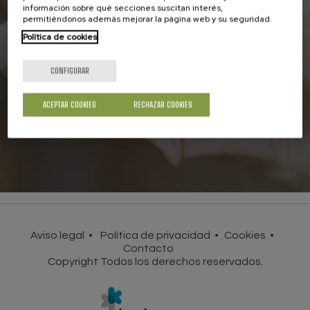
información sobre qué secciones suscitan interés,
permitiéndonos además mejorar la página web y su seguridad.
Asóciate a la UCE
Política de cookies
Juntos seremos más fuertes en la defensa
de los derechos de los consumidores
CONFIGURAR
HAZTE SOCIO
ACEPTAR COOKIES
RECHAZAR COOKIES
Aviso legal
Política de privacidad
Cookies
Contacto
Copyright Todos los derechos reservados.