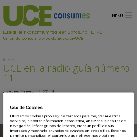
MENÚ
Euskal Herriko Kontsumitzaileen Batasuna - EHKB
Union de consumidores de Euskadi-UCE
Usted está aquí
Inicio
UCE en la radio guía número
11
Jueves, Enero 11, 2018
Escucha los consejos emitidos por la radio de la Unión de
Consumidores de Euskadi-UCE en esta guía número 11.
Uso de Cookies
UCE en la radio número 11
Utilizamos cookies propias y de terceros para mejorar nuestros
servicios, elaborar información estadística, analizar sus hábitos de
navegación, inferir grupos de interés, crear un perfil de sus
intereses y mostrarle anuncios relevantes en otros sitios. Esto nos
permite personalizar el contenido que ofrecemos y obtener