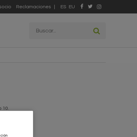
socio
Reclamaciones
ES
EU
Formulario de
Buscar
búsqueda
 10.
ación