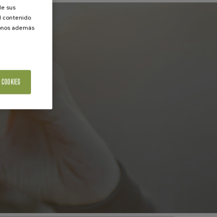
de sus
el contenido
donos además
 COOKIES