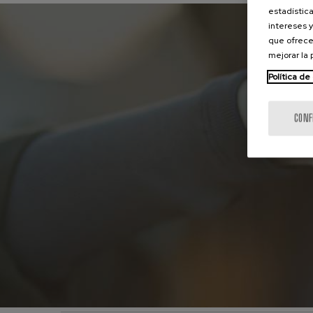
estadística
intereses y
que ofrece
mejorar la
Política de
CONF