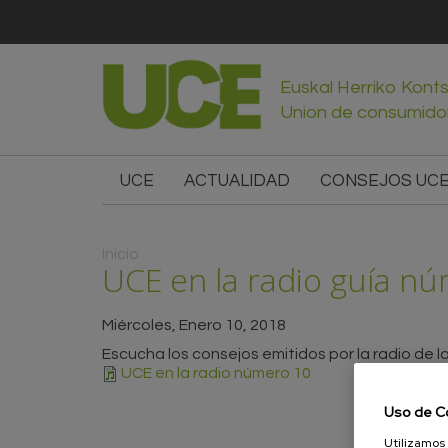
Euskal Herriko Kont
Union de consumido
UCE
ACTUALIDAD
CONSEJOS UC
Usted está aquí
Inicio
UCE en la radio guía n
Miércoles, Enero 10, 2018
Escucha los consejos emitidos por la radio de
UCE en la radio número 10
Uso de C
Utilizamos 