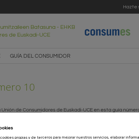
Hazte 
sumitzaileen Batasuna - EHKB
res de Euskadi-UCE
E
GUÍA DEL CONSUMIDOR
úmero 10
 la Unión de Consumidores de Euskadi-UCE en esta guía número
ookies
cookies propias y de terceros para mejorar nuestros servicios, elaborar inform