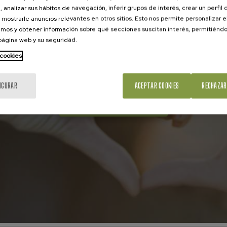
, analizar sus hábitos de navegación, inferir grupos de interés, crear un perfil 
 mostrarle anuncios relevantes en otros sitios. Esto nos permite personalizar 
mos y obtener información sobre qué secciones suscitan interés, permitién
Asóciate a la UCE
 página web y su seguridad.
 cookies
Juntos seremos más fuertes en la defensa
de los derechos de los consumidores
IGURAR
ACEPTAR COOKIES
RECHAZAR
HAZTE SOCIO