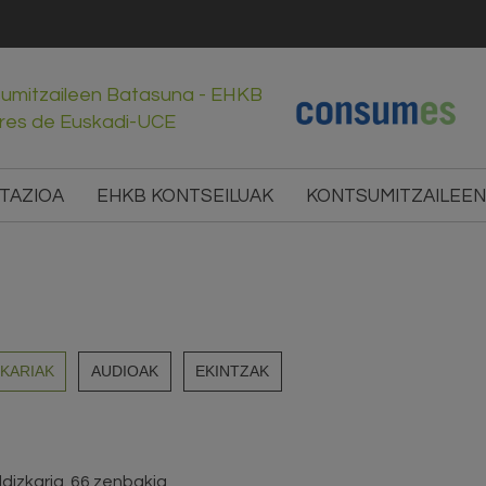
sumitzaileen Batasuna - EHKB
res de Euskadi-UCE
TAZIOA
EHKB KONTSEILUAK
KONTSUMITZAILEEN
ZKARIAK
AUDIOAK
EKINTZAK
dizkaria. 66 zenbakia