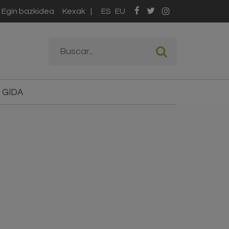
Egin bazkidea
Kexak
ES
EU
Bilaketa formularioa
Buscar
 GIDA