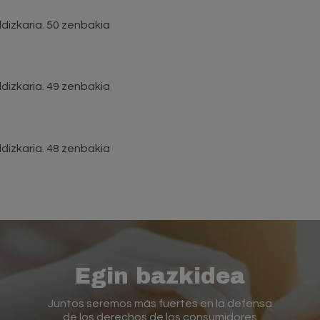
dizkaria. 50 zenbakia
dizkaria. 49 zenbakia
dizkaria. 48 zenbakia
Egin bazkidea
Juntos seremos más fuertes en la defensa
de los derechos de los consumidores