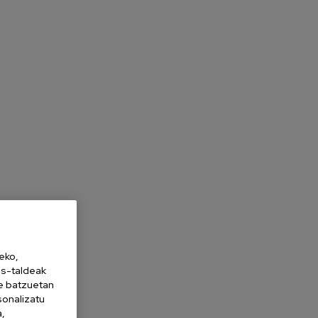
eko,
es-taldeak
ne batzuetan
sonalizatu
a,