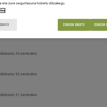
 eta zure segurtasuna hobetu ditzakegu.
tika
dizkaria. 55 zenbakia
IGURATU
COOKIEAK ONARTU
COOKIEAK 
dizkaria. 54 zenbakia
dizkaria. 53 zenbakia
dizkaria. 52 zenbakia
dizkaria. 51 zenbakia