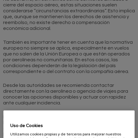
cierre del espacio aéreo, estas situaciones suelen
considerarse “circunstancias extraordinarias”. Esto implica
que, aunque se mantienen los derechos de asistencia y
reembolso, no existe derecho a compensación
económica adicional.
También es importante tener en cuenta que la normativa
europea no siempre se aplica, especialmente en vuelos
que no salen de la Unión Europea o que están operados
por aerolíneas no comunitarias. En estos casos, las
condiciones dependerán de la legislación del país
correspondiente o del contrato con la compañía aérea.
Desde las autoridades se recomienda contactar
directamente con la aerolínea o agencia de viajes para
conocer las opciones disponibles y actuar con rapidez
ante cualquier incidencia.
Desde UCE se recuerda la importancia de conservar toda
la documentación del viaje, como billetes, tarjetas de
Uso de Cookies
embarque o justificantes de gastos, para poder realizar
Utilizamos cookies propias y de terceros para mejorar nuestros
las reclamaciones correspondientes en caso necesario.