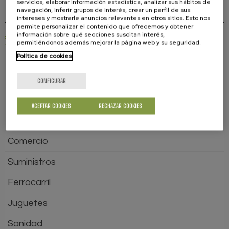
servicios, elaborar información estadística, analizar sus hábitos de
navegación, inferir grupos de interés, crear un perfil de sus
intereses y mostrarle anuncios relevantes en otros sitios. Esto nos
permite personalizar el contenido que ofrecemos y obtener
información sobre qué secciones suscitan interés,
"Conoce tus derechos como pasajero ante la situación en Oriente Medio"
permitiéndonos además mejorar la página web y su seguridad.
–
Agencia Estatal de Seguridad Aérea
Política de cookies
GUÍA DEL CONSUMIDOR
CONFIGURAR
Aviación
ACEPTAR COOKIES
RECHAZAR COOKIES
Servicios Bancarios
Comercio
Suministros
Ferrocarril
Juguetes
Sanidad