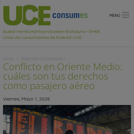
MENÚ
Euskal Herriko Kontsumitzaileen Batasuna - EHKB
Union de consumidores de Euskadi-UCE
Usted está aquí
Inicio
/
Guía del consumidor
Conflicto en Oriente Medio:
cuáles son tus derechos
como pasajero aéreo
Viernes, Mayo 1, 2026