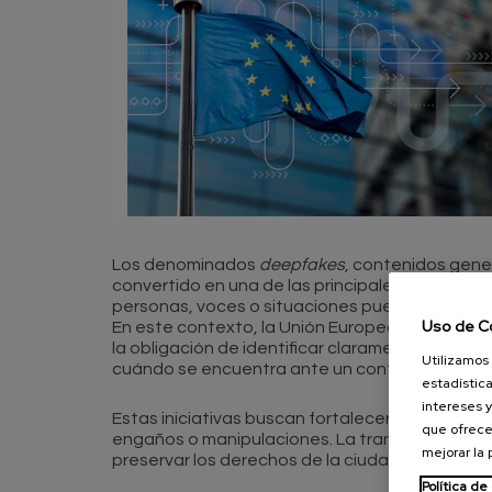
Los denominados
deepfakes
, contenidos gener
convertido en una de las principales preocupac
personas, voces o situaciones puede generar con
Uso de C
En este contexto, la Unión Europea continúa desa
la obligación de identificar claramente los c
Utilizamos 
cuándo se encuentra ante un contenido artifici
estadística
intereses y
Estas iniciativas buscan fortalecer la confianza
que ofrece
engaños o manipulaciones. La transparencia y 
mejorar la
preservar los derechos de la ciudadanía en el á
Política de