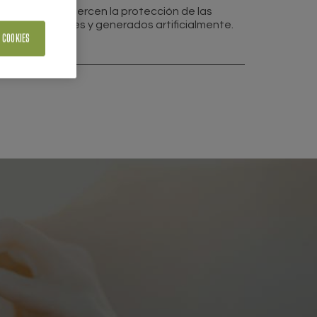
didas que refuercen la protección de las
ontenidos reales y generados artificialmente.
 COOKIES