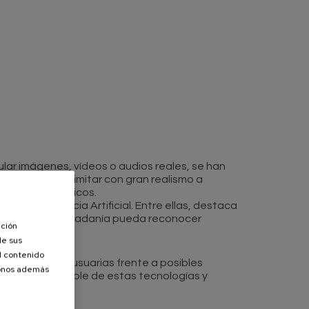
ular imágenes, vídeos o audios reales, se han
apacidad para imitar con gran realismo a
ntenidos auténticos.
la Inteligencia Artificial. Entre ellas, destaca
vo de que la ciudadanía pueda reconocer
ación
de sus
el contenido
a las personas usuarias frente a posibles
donos además
n uso responsable de estas tecnologías y