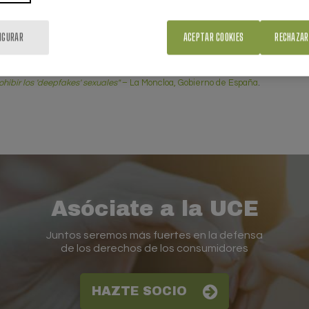
arrollo de la Inteligencia Artificial vaya acompañado de me
texto donde cada vez resulta más difícil distinguir entre c
IGURAR
ACEPTAR COOKIES
RECHAZAR
ibir los 'deepfakes' sexuales"
–
La Moncloa, Gobierno de España
.
Asóciate a la UCE
Juntos seremos más fuertes en la defensa
de los derechos de los consumidores
HAZTE SOCIO