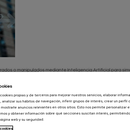
ados o manipulados mediante Inteligencia Artificial para sim
iones en materia de desinformación y seguridad digital. Su c
fusión, facilitar fraudes y dificultar la identificación de co
ookies
rrollando medidas para reforzar la transparencia en el uso de 
ontenidos generados o manipulados mediante IA, con el objeti
cookies propias y de terceros para mejorar nuestros servicios, elaborar inform
al.
, analizar sus hábitos de navegación, inferir grupos de interés, crear un perfil 
 mostrarle anuncios relevantes en otros sitios. Esto nos permite personalizar 
 en el entorno digital, combatir la desinformación y proteger 
mos y obtener información sobre qué secciones suscitan interés, permitién
la información clara serán elementos clave para garantizar u
 página web y su seguridad.
mbito digital.
 cookies