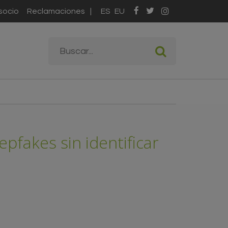
socio
Reclamaciones
ES
EU
Formulario de
Buscar
búsqueda
pfakes sin identificar