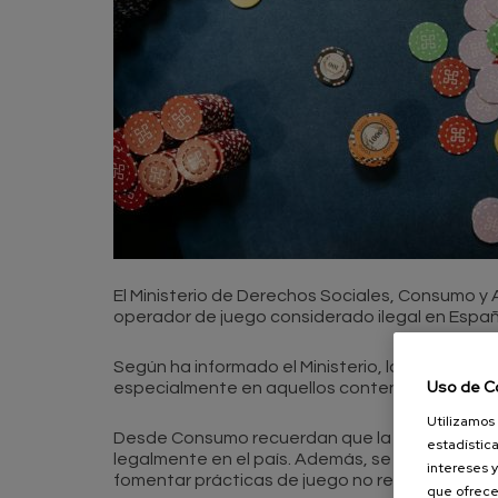
El Ministerio de Derechos Sociales, Consumo y 
operador de juego considerado ilegal en Españ
Según ha informado el Ministerio, la actuación 
Uso de C
especialmente en aquellos contenidos dirigidos
Utilizamos 
Desde Consumo recuerdan que la normativa es
estadística
legalmente en el país. Además, se insiste en l
intereses y
fomentar prácticas de juego no reguladas o po
que ofrece