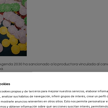
Agenda 2030 ha sancionado a la productora vinculada al cana
a.
se enmarca dentro de las medidas de control y supervisión sob
ookies
 o accesibles a públicos jóvenes a través de plataformas digi
cookies propias y de terceros para mejorar nuestros servicios, elaborar inform
pañola prohíbe promocionar operadores de juego que no cue
, analizar sus hábitos de navegación, inferir grupos de interés, crear un perfil 
a importancia de reforzar la protección de las personas con
 mostrarle anuncios relevantes en otros sitios. Esto nos permite personalizar 
tencialmente perjudiciales.
mos y obtener información sobre qué secciones suscitan interés, permitién