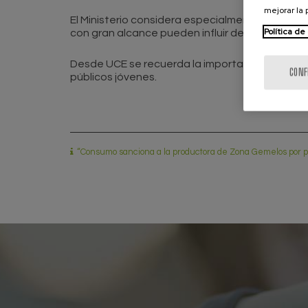
mejorar la
El Ministerio considera especialmente relevante
Política de
con gran alcance pueden influir de manera sign
Desde UCE se recuerda la importancia de fomen
CONF
públicos jóvenes.
“Consumo sanciona a la productora de Zona Gemelos por pu