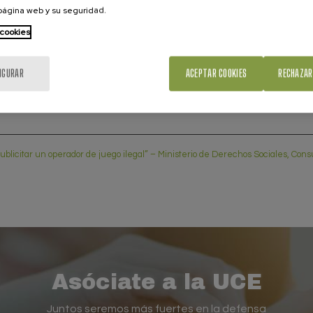
 página web y su seguridad.
 vigilar este tipo de publicidad en entornos digitales, dond
 cookies
ificativa en personas menores o jóvenes.
tar un consumo digital responsable y crítico, especialmente
IGURAR
ACEPTAR COOKIES
RECHAZAR
blicitar un operador de juego ilegal” –
Ministerio de Derechos Sociales, Con
Asóciate a la UCE
Juntos seremos más fuertes en la defensa