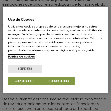
limitaciones que dificulten o reduzcan de forma indebida
el derecho de las personas consumidoras a reclamar por
cláusulas abusivas incluidas en contratos financieros.
Uso de Cookies
La resolución refuerza la protección de las personas
Utilizamos cookies propias y de terceros para mejorar nuestros
consumidoras frente a prácticas bancarias abusivas y
servicios, elaborar información estadística, analizar sus hábitos de
navegación, inferir grupos de interés, crear un perfil de sus
recuerda que las entidades financieras deben garantizar
intereses y mostrarle anuncios relevantes en otros sitios. Esto nos
mecanismos efectivos para que la ciudadanía pueda
permite personalizar el contenido que ofrecemos y obtener
ejercer sus derechos en igualdad de condiciones.
información sobre qué secciones suscitan interés,
permitiéndonos además mejorar la página web y su seguridad.
El fallo se centra especialmente en los obstáculos que
Política de cookies
pueden encontrarse las personas afectadas a la hora de
reclamar cantidades abonadas indebidamente o solicitar
CONFIGURAR
la nulidad de determinadas cláusulas contractuales. El
TJUE considera que las medidas que dificulten
excesivamente estas reclamaciones pueden ser
ACEPTAR COOKIES
RECHAZAR COOKIES
incompatibles con la normativa europea de protección de
consumidores.
Desde el ámbito del consumo se recuerda la importancia
de revisar detenidamente los contratos financieros y
solicitar asesoramiento especializado ante posibles