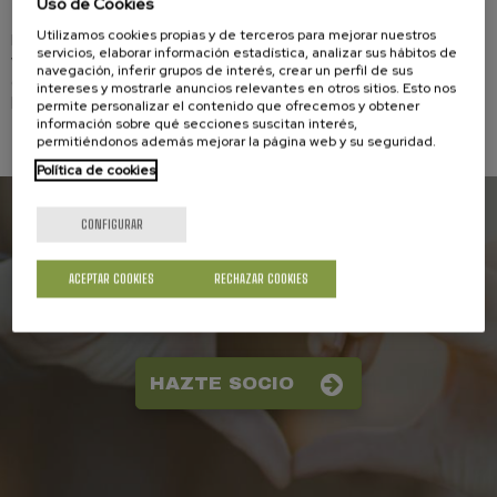
Uso de Cookies
Utilizamos cookies propias y de terceros para mejorar nuestros
HIRUKIDE y UCE han suscrito un acuerdo de colaboración,
servicios, elaborar información estadística, analizar sus hábitos de
y para todas aquellas personas que presenten la tarjeta
navegación, inferir grupos de interés, crear un perfil de sus
de Hirukide tendrán un descuento en la cuota de socio de
intereses y mostrarle anuncios relevantes en otros sitios. Esto nos
la Unión de Consumidores de Euskadi.
permite personalizar el contenido que ofrecemos y obtener
información sobre qué secciones suscitan interés,
permitiéndonos además mejorar la página web y su seguridad.
Política de cookies
CONFIGURAR
Asóciate a la UCE
ACEPTAR COOKIES
RECHAZAR COOKIES
Juntos seremos más fuertes en la defensa
de los derechos de los consumidores
HAZTE SOCIO