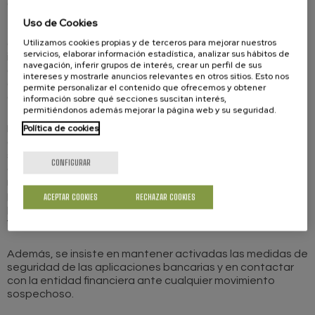
dinero enviadas a las personas usuarias bajo pretextos
falsos, haciéndose pasar por compradores, servicios
Uso de Cookies
técnicos o incluso contactos conocidos. En muchos
Utilizamos cookies propias y de terceros para mejorar nuestros
casos, los ciberdelincuentes aprovechan la rapidez e
servicios, elaborar información estadística, analizar sus hábitos de
inmediatez de este sistema para generar confusión y
navegación, inferir grupos de interés, crear un perfil de sus
conseguir que la víctima acepte operaciones creyendo
intereses y mostrarle anuncios relevantes en otros sitios. Esto nos
que está recibiendo un pago, cuando en realidad está
permite personalizar el contenido que ofrecemos y obtener
autorizando un envío de dinero.
información sobre qué secciones suscitan interés,
permitiéndonos además mejorar la página web y su seguridad.
Política de cookies
Desde Consumo se recuerda la importancia de revisar
detenidamente las notificaciones y confirmar siempre si
se trata de una solicitud de pago o de una recepción de
CONFIGURAR
dinero antes de aceptar cualquier operación. También se
recomienda desconfiar de mensajes urgentes o presiones
para actuar rápidamente y evitar compartir datos
ACEPTAR COOKIES
RECHAZAR COOKIES
personales o bancarios a través de canales no
verificados.
Además, se insiste en mantener activadas las medidas de
seguridad de las aplicaciones bancarias y en contactar
con la entidad financiera ante cualquier movimiento
sospechoso.